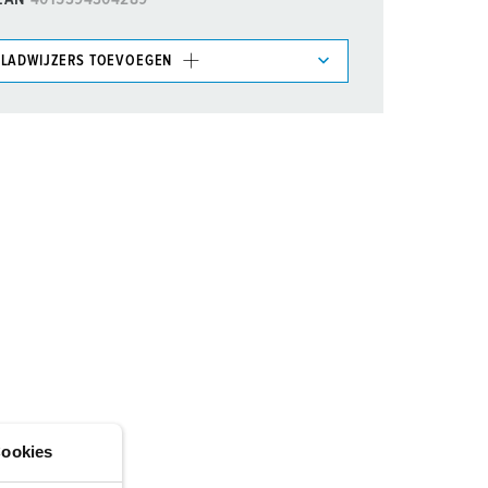
LADWIJZERS TOEVOEGEN
et gedeelte verlanglijstje/winkelmand in
n.
TOEVOEGEN
NIEUW LIJST MAKEN
ookies