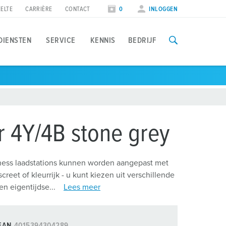
ELTE
CARRIÈRE
CONTACT
0
INLOGGEN
DIENSTEN
SERVICE
KENNIS
BEDRIJF
oepassingen
penbare ruimte
eurzen & data
aadpaal en zonnenpanelen
teden en gemeenten
eursdata
r 4Y/4B stone grey
oad balancing
rojectontwerp en installatie
ss laadstations kunnen worden aangepast met
akelijk laden
creet of kleurrijk - u kunt kiezen uit verschillende
nstallateurs
errekening
n eigentijdse...
Lees meer
EAN
4015394304289