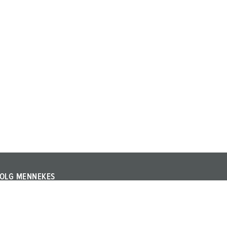
OLG MENNEKES
olg MENNEKES op LinkedIn of YouTube en informeer u
ver beurzen, evenementen en andere actuele
nderwerpen over het bedrijf en de producten.