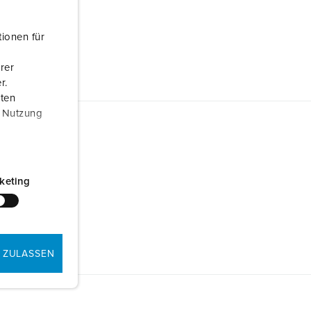
ionen für
rer
r.
aten
r Nutzung
keting
 ZULASSEN