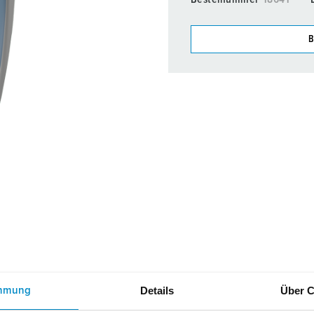
Accessoires
B
Onze producten kunt u in h
verschillende lijsten behere
Mijn lijst
(0)
Details
Über C
mmung