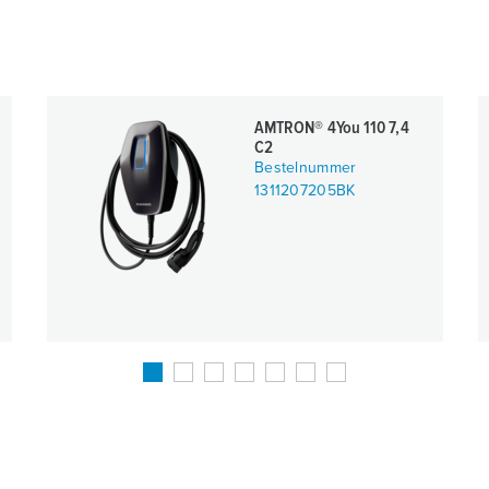
AMTRON® 4You 110 7,4
C2
Bestelnummer
1311207205BK