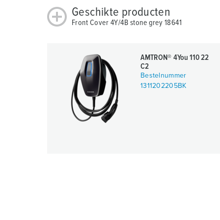
u
Geschikte producten
n
Front Cover 4Y/4B stone grey 18641
g
s
a
AMTRON® 4You 110 22
u
C2
s
Bestelnummer
w
1311202205BK
a
h
l