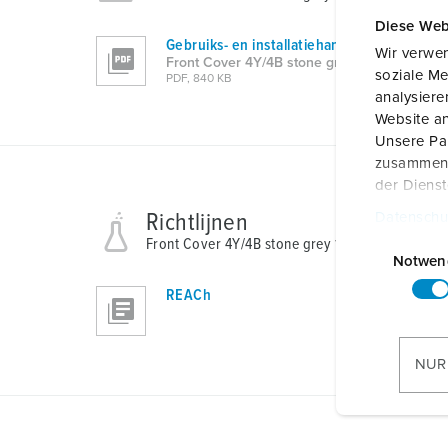
Diese Web
Gebruiks- en installatiehandleiding
Wir verwen
Front Cover 4Y/4B stone grey 18641
soziale Me
PDF, 840 KB
analysier
Website an
Unsere Par
zusammen, 
der Diens
Richtlijnen
Datenschu
E
Front Cover 4Y/4B stone grey 18641
i
Notwen
n
REACh
w
i
l
NUR
l
i
g