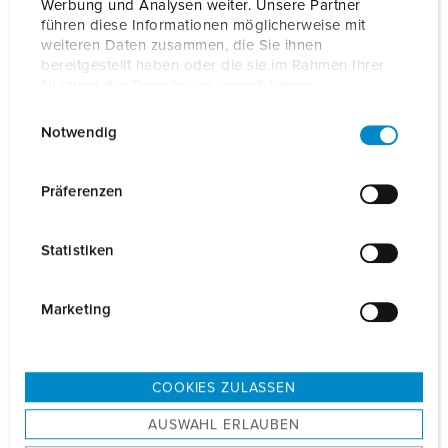
Werbung und Analysen weiter. Unsere Partner
führen diese Informationen möglicherweise mit
weiteren Daten zusammen, die Sie ihnen
bereitgestellt haben oder die sie im Rahmen Ihrer
Nutzung der Dienste gesammelt haben.
E
Datenschutzerklärung
Impressum
Notwendig
i
n
w
Präferenzen
i
l
Statistiken
l
i
g
Marketing
u
n
g
COOKIES ZULASSEN
s
AUSWAHL ERLAUBEN
a