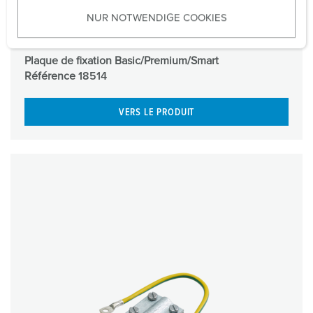
u
NUR NOTWENDIGE COOKIES
s
w
a
Plaque de fixation Basic/Premium/Smart
h
Référence
18514
l
VERS LE PRODUIT