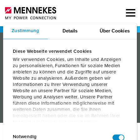
Details
Über Cookies
Zustimmung
PRODUITS
Diese Webseite verwendet Cookies
SERVICES
Wir verwenden Cookies, um Inhalte und Anzeigen
zu personalisieren, Funktionen für soziale Medien
CONNAISSANCE
anbieten zu können und die Zugriffe auf unsere
Website zu analysieren. Außerdem geben wir
ENTREPRISE
Informationen zu Ihrer Verwendung unserer
Website an unsere Partner für soziale Medien,
Werbung und Analysen weiter. Unsere Partner
führen diese Informationen möglicherweise mit
weiteren Daten zusammen, die Sie ihnen
bereitgestellt haben oder die sie im Rahmen Ihrer
Nutzung der Dienste gesammelt haben.
E
Datenschutzerklärung
Impressum
© MENNEKES 2026
Tous droits réservés
Notwendig
i