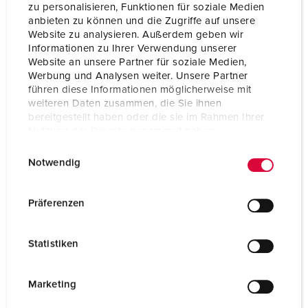
zu personalisieren, Funktionen für soziale Medien
anbieten zu können und die Zugriffe auf unsere
Website zu analysieren. Außerdem geben wir
Informationen zu Ihrer Verwendung unserer
Website an unsere Partner für soziale Medien,
Werbung und Analysen weiter. Unsere Partner
führen diese Informationen möglicherweise mit
weiteren Daten zusammen, die Sie ihnen
bereitgestellt haben oder die sie im Rahmen Ihrer
Nutzung der Dienste gesammelt haben.
E
Datenschutzerklärung
Impressum
Notwendig
i
n
w
Präferenzen
i
l
AMAXX® coffret combiné
Statistiken
l
matière plastique
IP67
i
g
Marketing
u
1 ARTICLES