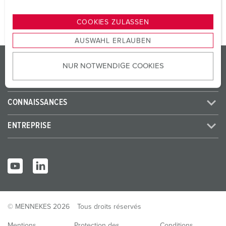
n
g
COOKIES ZULASSEN
s
AUSWAHL ERLAUBEN
a
u
PRODUITS/SOLUTIONS
NUR NOTWENDIGE COOKIES
s
w
SERVICES
a
CONNAISSANCES
h
l
ENTREPRISE
© MENNEKES 2026
Tous droits réservés
Mentions
Protection des
Conditions