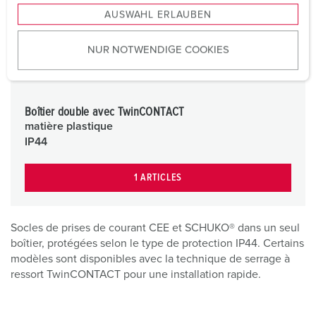
s
AUSWAHL ERLAUBEN
a
u
NUR NOTWENDIGE COOKIES
s
w
a
h
Boîtier double avec TwinCONTACT
l
matière plastique
IP44
1 ARTICLES
Socles de prises de courant CEE et SCHUKO® dans un seul
boîtier, protégées selon le type de protection IP44. Certains
modèles sont disponibles avec la technique de serrage à
ressort TwinCONTACT pour une installation rapide.