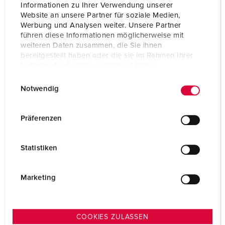
IP44
Informationen zu Ihrer Verwendung unserer
Website an unsere Partner für soziale Medien,
Werbung und Analysen weiter. Unsere Partner
1 ARTICLES
führen diese Informationen möglicherweise mit
weiteren Daten zusammen, die Sie ihnen
bereitgestellt haben oder die sie im Rahmen Ihrer
Nutzung der Dienste gesammelt haben.
E
Datenschutzerklärung
Impressum
Notwendig
i
n
w
Präferenzen
i
l
Statistiken
l
i
g
Marketing
u
n
g
COOKIES ZULASSEN