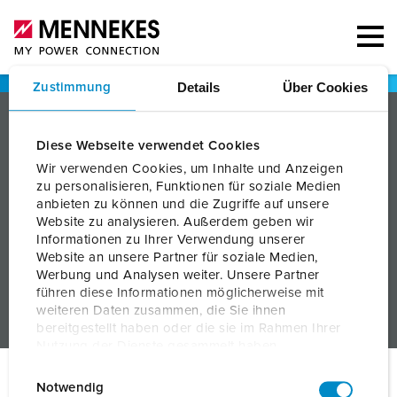
Details
Über Cookies
Zustimmung
PRODUITS
Diese Webseite verwendet Cookies
SERVICES
Wir verwenden Cookies, um Inhalte und Anzeigen
zu personalisieren, Funktionen für soziale Medien
CONNAISSANCE
anbieten zu können und die Zugriffe auf unsere
Website zu analysieren. Außerdem geben wir
ENTREPRISE
Informationen zu Ihrer Verwendung unserer
Website an unsere Partner für soziale Medien,
Werbung und Analysen weiter. Unsere Partner
führen diese Informationen möglicherweise mit
weiteren Daten zusammen, die Sie ihnen
bereitgestellt haben oder die sie im Rahmen Ihrer
Nutzung der Dienste gesammelt haben.
E
Datenschutzerklärung
Impressum
© MENNEKES 2026
Tous droits réservés
Notwendig
i