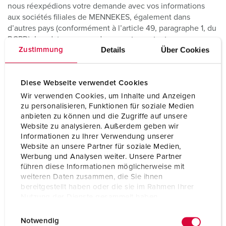
nous réexpédions votre demande avec vos informations
aux sociétés filiales de MENNEKES, également dans
d’autres pays (conformément à l’article 49, paragraphe 1, du
RGPD). Los datos procesados en este contexto por
Details
Über Cookies
Zustimmung
MENNEKES se eliminarán cuando su almacenamiento ya no
sea necesario o su tratamiento se limitará en caso de existir
obligaciones legales de conservación de los mismos.
Diese Webseite verwendet Cookies
Siempre que sea oportuno, podrán transferirse consultas
individuales a empresas asociadas de MENNEKES para que
Wir verwenden Cookies, um Inhalte und Anzeigen
las respondan
zu personalisieren, Funktionen für soziale Medien
anbieten zu können und die Zugriffe auf unsere
Website zu analysieren. Außerdem geben wir
2. Nous attirons votre attention sur le fait que les courriers
Informationen zu Ihrer Verwendung unserer
électroniques envoyés sans cryptage des données peuvent
Website an unsere Partner für soziale Medien,
éventuellement être lus ou modifiés par des personnes non
Werbung und Analysen weiter. Unsere Partner
autorisées sans que personne ne le remarque. De plus,
führen diese Informationen möglicherweise mit
MENNEKES emploie des filtres anti-spam pour se protéger
weiteren Daten zusammen, die Sie ihnen
contre la publicité indésirable, qui peuvent, dans des cas
bereitgestellt haben oder die sie im Rahmen Ihrer
exceptionnels, également rejeter à tort des courriers
Nutzung der Dienste gesammelt haben.
électroniques normaux. Les courriers électroniques, qui
E
Datenschutzerklärung
Impressum
contiennent des virus ou des programmes malveillants, sont
Notwendig
i