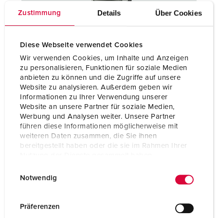
Details
Über Cookies
Zustimmung
Diese Webseite verwendet Cookies
Wir verwenden Cookies, um Inhalte und Anzeigen
Coffrets combinés
zu personalisieren, Funktionen für soziale Medien
Les installations utilisées dans les tunnels et les gares sont
anbieten zu können und die Zugriffe auf unsere
soumises à des exigences supplémentaires. Nos coffrets
Website zu analysieren. Außerdem geben wir
Informationen zu Ihrer Verwendung unserer
combinés fournissent un soutien fiable pour vos travaux:
Website an unsere Partner für soziale Medien,
Werbung und Analysen weiter. Unsere Partner
COFFRETS COMBINÉS
führen diese Informationen möglicherweise mit
weiteren Daten zusammen, die Sie ihnen
bereitgestellt haben oder die sie im Rahmen Ihrer
Nutzung der Dienste gesammelt haben.
E
Datenschutzerklärung
Impressum
Notwendig
i
n
w
Präferenzen
i