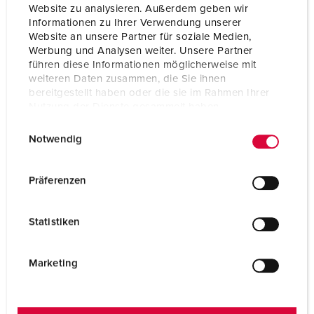
Website zu analysieren. Außerdem geben wir
Informationen zu Ihrer Verwendung unserer
Website an unsere Partner für soziale Medien,
Werbung und Analysen weiter. Unsere Partner
Prises de courant et fiches
führen diese Informationen möglicherweise mit
weiteren Daten zusammen, die Sie ihnen
VERS LA CATÉGORIE
bereitgestellt haben oder die sie im Rahmen Ihrer
Nutzung der Dienste gesammelt haben.
E
Datenschutzerklärung
Impressum
Notwendig
i
n
w
Präferenzen
i
l
Statistiken
l
i
g
Marketing
u
n
g