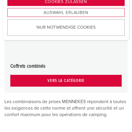
COOKIES ZULASSEN
s
AUSWAHL ERLAUBEN
a
u
NUR NOTWENDIGE COOKIES
s
w
a
h
l
Coffrets combinés
VERS LA CATÉGORIE
Les combinaisons de prises MENNEKES répondent à toutes
les exigences de cette norme et offrent une sécurité et un
confort maximum pour les opérations de camping.