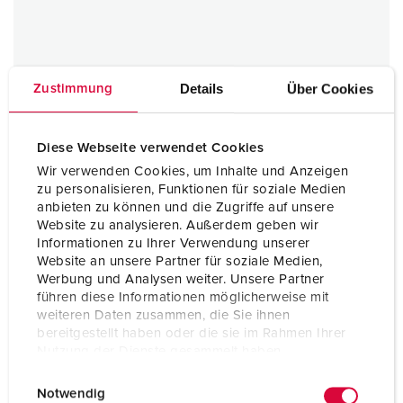
Details
Über Cookies
Zustimmung
Diese Webseite verwendet Cookies
Wir verwenden Cookies, um Inhalte und Anzeigen
zu personalisieren, Funktionen für soziale Medien
anbieten zu können und die Zugriffe auf unsere
Website zu analysieren. Außerdem geben wir
Informationen zu Ihrer Verwendung unserer
Website an unsere Partner für soziale Medien,
Werbung und Analysen weiter. Unsere Partner
führen diese Informationen möglicherweise mit
weiteren Daten zusammen, die Sie ihnen
bereitgestellt haben oder die sie im Rahmen Ihrer
Nutzung der Dienste gesammelt haben.
E
Datenschutzerklärung
Impressum
Notwendig
i