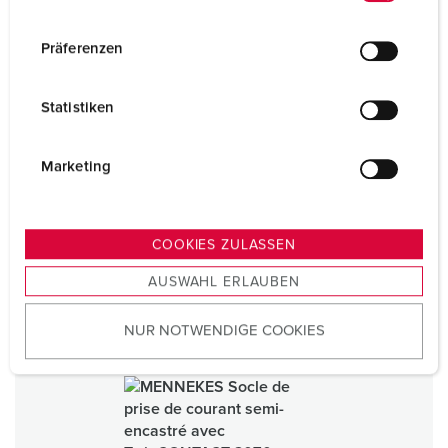
n
Socle de prise de courant semi-encastré, avec
TwinCONTACT
w
Präferenzen
16 A
i
IP44
l
Statistiken
l
1 ARTICLES
i
g
Marketing
u
n
g
COOKIES ZULASSEN
s
AUSWAHL ERLAUBEN
a
u
NUR NOTWENDIGE COOKIES
s
w
a
h
l