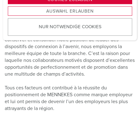
s
supérieur à la moyenne caractérisent la culture de notre
AUSWAHL ERLAUBEN
entreprise.
a
u
Nous employons plus de
1.600
collaborateurs dans le
NUR NOTWENDIGE COOKIES
s
monde entier, dont deux tiers en Allemagne. Pour
w
conserver et consolider notre position de leader des
a
dispositifs de connexion à l’avenir, nous employons la
h
meilleure équipe de toute la branche. C’est la raison pour
l
laquelle nos collaborateurs motivés disposent d’excellentes
opportunités de perfectionnement et de promotion dans
une multitude de champs d’activités.
Tous ces facteurs ont contribué à la réussite du
positionnement de MENNEKES comme marque employeur
et lui ont permis de devenir l’un des employeurs les plus
attrayants de la région.