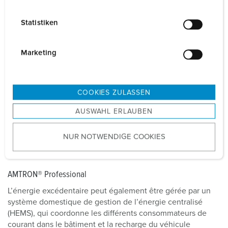
i
l
Statistiken
l
i
g
Marketing
u
n
g
COOKIES ZULASSEN
s
AUSWAHL ERLAUBEN
a
u
Recharge solaire confortable avec un système
NUR NOTWENDIGE COOKIES
s
w
domestique de gestion de l’énergie
a
AMTRON® Professional
h
l
L’énergie excédentaire peut également être gérée par un
système domestique de gestion de l’énergie centralisé
(HEMS), qui coordonne les différents consommateurs de
courant dans le bâtiment et la recharge du véhicule