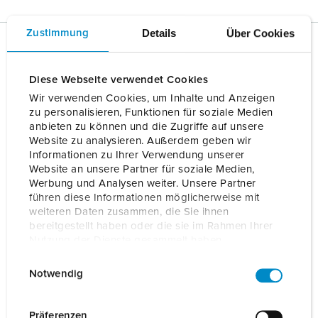
Details
Über Cookies
Zustimmung
Autres téléchargements de logiciels
Diese Webseite verwendet Cookies
Wir verwenden Cookies, um Inhalte und Anzeigen
zu personalisieren, Funktionen für soziale Medien
anbieten zu können und die Zugriffe auf unsere
Website zu analysieren. Außerdem geben wir
Informationen zu Ihrer Verwendung unserer
Website an unsere Partner für soziale Medien,
Werbung und Analysen weiter. Unsere Partner
führen diese Informationen möglicherweise mit
weiteren Daten zusammen, die Sie ihnen
bereitgestellt haben oder die sie im Rahmen Ihrer
Nutzung der Dienste gesammelt haben.
E
Datenschutzerklärung
Impressum
Notwendig
i
Gestion des points de charge pour les
n
professionnels
w
Präferenzen