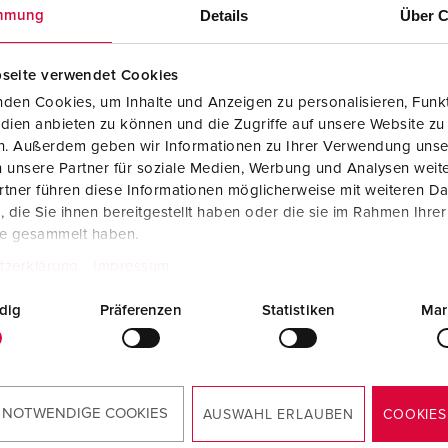
Dispositifs de connexion selon standards internationaux
S
Details
Über C
mmung
Transmission de données / réseautique
P
seite verwendet Cookies
Produits avec extension et produits complémentaires
P
den Cookies, um Inhalte und Anzeigen zu personalisieren, Funkt
dien anbieten zu können und die Zugriffe auf unsere Website zu
Produits complémentaires
T
en. Außerdem geben wir Informationen zu Ihrer Verwendung unse
 unsere Partner für soziale Medien, Werbung und Analysen weite
C
tner führen diese Informationen möglicherweise mit weiteren D
die Sie ihnen bereitgestellt haben oder die sie im Rahmen Ihre
te gesammelt haben.
tzerklärung
Impressum
dig
Präferenzen
Statistiken
Mar
 NOTWENDIGE COOKIES
AUSWAHL ERLAUBEN
COOKIES