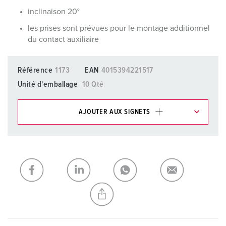
inclinaison 20°
les prises sont prévues pour le montage additionnel
du contact auxiliaire
Référence
1173
EAN
4015394221517
Unité d'emballage
10 Qté
AJOUTER AUX SIGNETS
Dans la rubrique Liste d’articles/ Panier, vous pouvez gérer
nos produits dans différentes listes.
Ma liste
(0)
AJOUTER
CRÉER UNE NOUVELLE LISTE