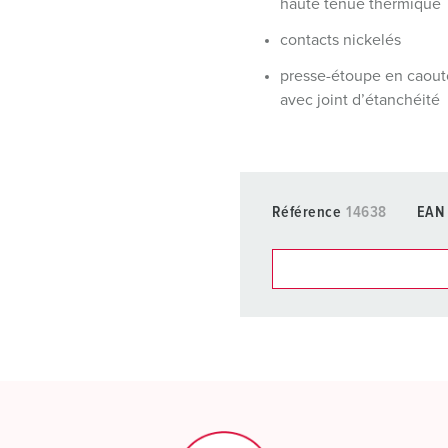
haute tenue thermique
contacts nickelés
presse-étoupe en caou
avec joint d’étanchéité
Référence
14638
EAN
Dans la rubrique Liste d’ar
différentes listes.
Ma liste
(0)
CRÉ