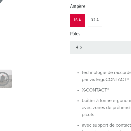
Dispositifs de connexion selon standards internationaux
S
Ampère
Transmission de données / réseautique
P
16 A
32 A
Produits avec extension et produits complémentaires
P
Pôles
Produits complémentaires
T
C
technologie de raccor
par vis ErgoCONTACT®
X-CONTACT®
boîtier à forme ergono
avec zones de préhensi
picots
avec support de contact