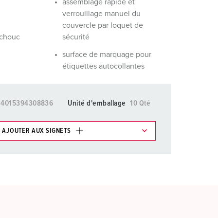
assemblage rapide et
verrouillage manuel du
couvercle par loquet de
tchouc
sécurité
surface de marquage pour
étiquettes autocollantes
4015394308836
Unité d'emballage
10 Qté
AJOUTER AUX SIGNETS
ticles/ Panier, vous pouvez gérer nos produits dans
AJOUTER
ER UNE NOUVELLE LISTE