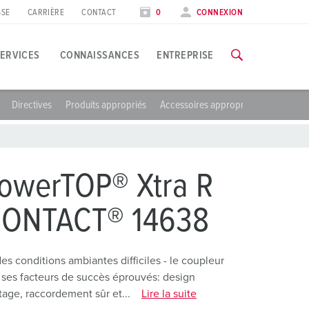
SSE
CARRIÈRE
CONTACT
0
CONNEXION
ERVICES
CONNAISSANCES
ENTREPRISE
Directives
Produits appropriés
Accessoires appropriés
pplications spécifiques
ormation
alons et dates
ous trouverez toutes les informations concernant nos formation
’industrie agroalimentaire
ates
owerTOP® Xtra R
oliennes
VERS LES FORMATIONS
CONTACT® 14638
’industrie automobile
entres logistiques
s conditions ambiantes difficiles - le coupleur
ses facteurs de succès éprouvés: design
entres de données
age, raccordement sûr et...
Lire la suite