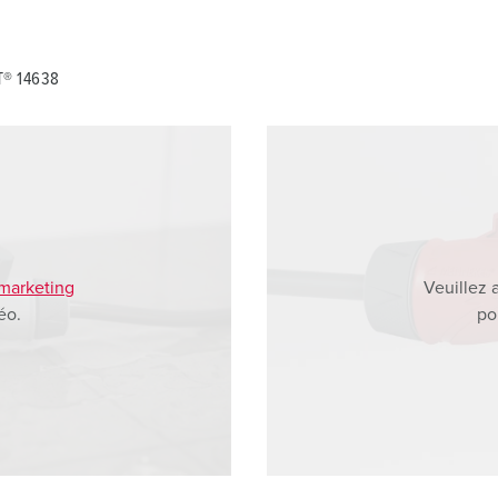
T® 14638
 marketing
Veuillez 
éo.
po