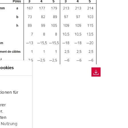
ookies
ionen für
rer
r.
aten
r Nutzung