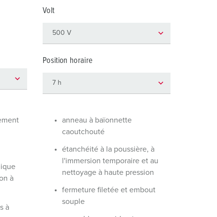
ervice incendie et protection contre les catastrophes
Volt
our conteneurs frigorifiques
our campings
Position horaire
M selon norme du matériel militaire
onnectique pour l‘événementiel
dement
anneau à baïonnette
caoutchouté
étanchéité à la poussière, à
l'immersion temporaire et au
mique
nettoyage à haute pression
on à
fermeture filetée et embout
souple
s à