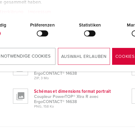
te gesammelt haben.
tzerklärung
Impressum
dig
Präferenzen
Statistiken
Mar
ements
T® 14638
 NOTWENDIGE COOKIES
AUSWAHL ERLAUBEN
COOKIES
Données CAO 3D STP
Coupleur PowerTOP® Xtra R avec
ErgoCONTACT® 14638
ZIP, 3 Mo
Schémas et dimensions format portrait
Coupleur PowerTOP® Xtra R avec
ErgoCONTACT® 14638
PNG, 158 Ko