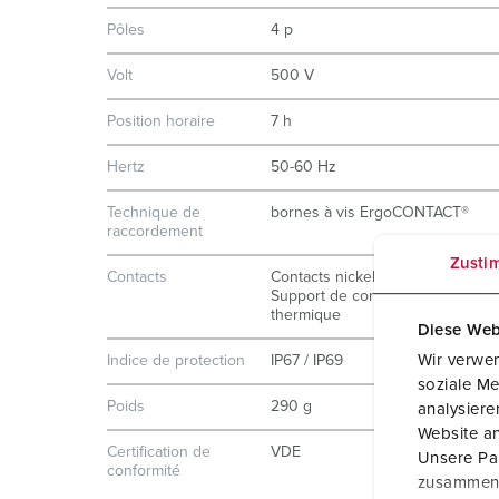
Pôles
4 p
Volt
500 V
Position horaire
7 h
Hertz
50-60 Hz
Technique de
bornes à vis ErgoCONTACT®
raccordement
Zusti
Contacts
Contacts nickelés
Support de contacts à haute ten
thermique
Diese Web
Wir verwen
Indice de protection
IP67 / IP69
soziale Me
Poids
290 g
analysier
Website an
Certification de
VDE
Unsere Par
conformité
zusammen, 