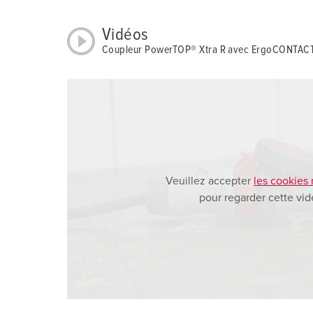
a
h
Vidéos
l
Coupleur PowerTOP® Xtra R avec ErgoCONTAC
Veuillez accepter
les cookies
pour regarder cette vid