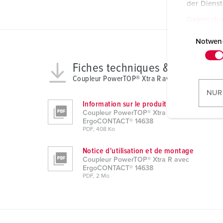
der Diens
Datenschu
E
i
Notwen
n
w
Fiches techniques & télécharg
i
Coupleur PowerTOP® Xtra R avec ErgoCONTAC
l
NUR
l
Information sur le produit
i
Coupleur PowerTOP® Xtra R avec
ErgoCONTACT® 14638
g
PDF, 408 Ko
u
n
Notice d'utilisation et de montage
Coupleur PowerTOP® Xtra R avec
g
ErgoCONTACT® 14638
s
PDF, 2 Mo
a
u
s
w