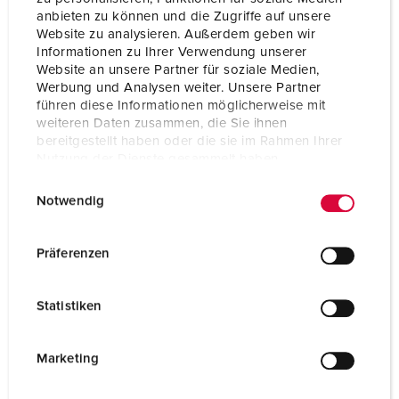
anbieten zu können und die Zugriffe auf unsere
Matériaux des boítiers
matière plastique
Website zu analysieren. Außerdem geben wir
Informationen zu Ihrer Verwendung unserer
Poids
65 g
Website an unsere Partner für soziale Medien,
Werbung und Analysen weiter. Unsere Partner
Certification de conformité
VDE
führen diese Informationen möglicherweise mit
weiteren Daten zusammen, die Sie ihnen
bereitgestellt haben oder die sie im Rahmen Ihrer
Nutzung der Dienste gesammelt haben.
E
Datenschutzerklärung
Impressum
Notwendig
i
n
w
Präferenzen
i
l
Statistiken
l
i
g
Marketing
u