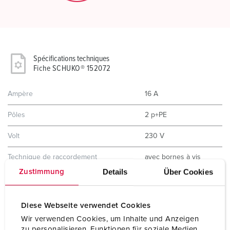
Spécifications techniques
Fiche SCHUKO® 152072
Ampère
16 A
Pôles
2 p+PE
Volt
230 V
Technique de raccordement
avec bornes à vis
Details
Über Cookies
Zustimmung
Contacts
Standard
Indice de protection
IP54
Diese Webseite verwendet Cookies
Wir verwenden Cookies, um Inhalte und Anzeigen
Sécurité enfants
Non
zu personalisieren, Funktionen für soziale Medien