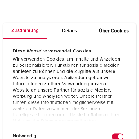
Details
Über Cookies
Zustimmung
Diese Webseite verwendet Cookies
Wir verwenden Cookies, um Inhalte und Anzeigen
zu personalisieren, Funktionen für soziale Medien
anbieten zu können und die Zugriffe auf unsere
Website zu analysieren. Außerdem geben wir
Informationen zu Ihrer Verwendung unserer
Website an unsere Partner für soziale Medien,
Werbung und Analysen weiter. Unsere Partner
führen diese Informationen möglicherweise mit
weiteren Daten zusammen, die Sie ihnen
bereitgestellt haben oder die sie im Rahmen Ihrer
Nutzung der Dienste gesammelt haben.
E
Datenschutzerklärung
Impressum
Notwendig
i