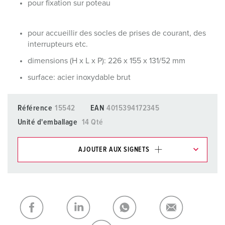
pour fixation sur poteau
pour accueillir des socles de prises de courant, des
interrupteurs etc.
dimensions (H x L x P): 226 x 155 x 131/52 mm
surface: acier inoxydable brut
Référence
15542
EAN
4015394172345
Unité d'emballage
14 Qté
AJOUTER AUX SIGNETS
Dans la rubrique Liste d’articles/ Panier, vous pouvez gérer
nos produits dans différentes listes.
Ma liste
(0)
AJOUTER
CRÉER UNE NOUVELLE LISTE