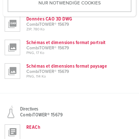
CombiTOWER® 15679
NUR NOTWENDIGE COOKIES
s
ZIP, 419 Ko
w
a
Données CAO 3D DWG
CombiTOWER® 15679
h
ZIP, 780 Ko
l
Schémas et dimensions format portrait
CombiTOWER® 15679
PNG, 17 Ko
Schémas et dimensions format paysage
CombiTOWER® 15679
PNG, 114 Ko
Directives
CombiTOWER® 15679
REACh