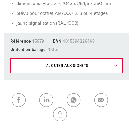
dimensions (H x L x P) 1043 x 254,5 x 250 mm
prévu pour coffret AMAXX® 2, 3 ou 4 étages
jaune signalisation (RAL 1003)
Référence
15679
EAN
4015394226468
Unité d'emballage
1 Qté
AJOUTER AUX SIGNETS
Dans la rubrique Liste d’articles/ Panier, vous pouvez gérer
nos produits dans différentes listes.
Ma liste
(0)
AJOUTER
CRÉER UNE NOUVELLE LISTE