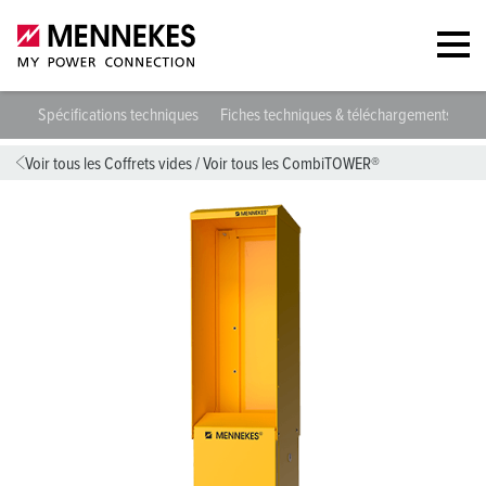
79
Spécifications techniques
Fiches techniques & téléchargements
D
Voir tous les Coffrets vides
/
Voir tous les CombiTOWER®