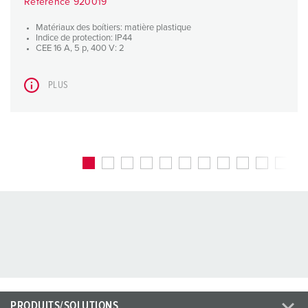
Référence 920019
Matériaux des boítiers: matière plastique
Indice de protection: IP44
CEE 16 A, 5 p, 400 V: 2
PLUS
PRODUITS/SOLUTIONS