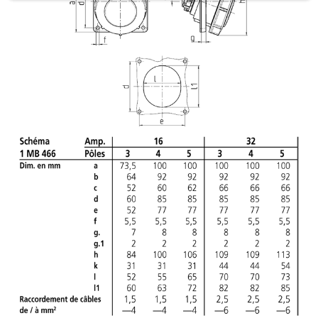
a
h
l