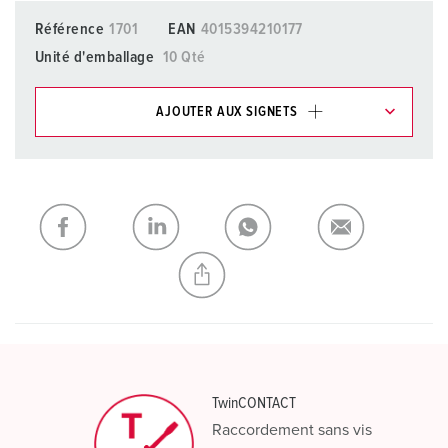
Référence
1701
EAN
4015394210177
Unité d'emballage
10 Qté
AJOUTER AUX SIGNETS
Dans la rubrique Liste d’articles/ Panier, vous pouvez gérer
nos produits dans différentes listes.
Ma liste
(0)
AJOUTER
CRÉER UNE NOUVELLE LISTE
TwinCONTACT
Raccordement sans vis