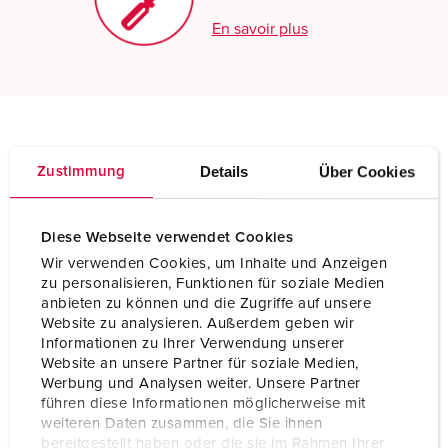
En savoir plus
Spécifications techniques
Details
Über Cookies
Zustimmung
Socle de prise de courant semi-encastré avec
TwinCONTACT 1701
Diese Webseite verwendet Cookies
Ampère
16 A
Wir verwenden Cookies, um Inhalte und Anzeigen
Pôles
3 p
zu personalisieren, Funktionen für soziale Medien
anbieten zu können und die Zugriffe auf unsere
Website zu analysieren. Außerdem geben wir
Volt
230 V
Informationen zu Ihrer Verwendung unserer
Website an unsere Partner für soziale Medien,
Position horaire
6 h
Werbung und Analysen weiter. Unsere Partner
führen diese Informationen möglicherweise mit
Hertz
50-60 Hz
weiteren Daten zusammen, die Sie ihnen
bereitgestellt haben oder die sie im Rahmen Ihrer
Technique de raccordement
sans vis - TwinCONTACT