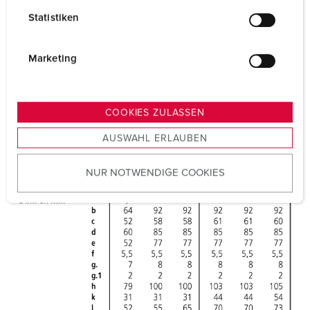
l
Statistiken
l
i
g
Marketing
u
n
g
COOKIES ZULASSEN
s
AUSWAHL ERLAUBEN
a
u
NUR NOTWENDIGE COOKIES
s
w
a
h
l