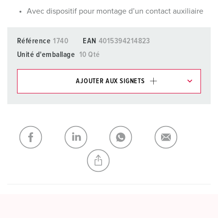
Avec dispositif pour montage d’un contact auxiliaire
Référence
1740
EAN
4015394214823
Unité d'emballage
10 Qté
AJOUTER AUX SIGNETS
Dans la rubrique Liste d’articles/ Panier, vous pouvez gérer
nos produits dans différentes listes.
Ma liste
(0)
AJOUTER
CRÉER UNE NOUVELLE LISTE