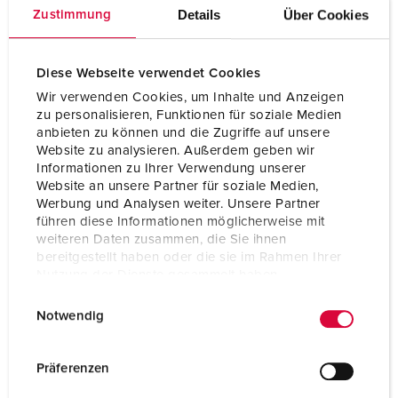
Hertz
50-60 Hz
Details
Über Cookies
Zustimmung
Technique de raccordement
sans vis - TwinCONTACT
Diese Webseite verwendet Cookies
Contacts
Standard
Wir verwenden Cookies, um Inhalte und Anzeigen
zu personalisieren, Funktionen für soziale Medien
Indice de protection
IP44
anbieten zu können und die Zugriffe auf unsere
Website zu analysieren. Außerdem geben wir
Plastron
100x92 mm
Informationen zu Ihrer Verwendung unserer
Website an unsere Partner für soziale Medien,
Trous de fixation
85x77 mm
Werbung und Analysen weiter. Unsere Partner
führen diese Informationen möglicherweise mit
Inclinaison
20 °
weiteren Daten zusammen, die Sie ihnen
bereitgestellt haben oder die sie im Rahmen Ihrer
Poids
236 g
Nutzung der Dienste gesammelt haben.
E
Datenschutzerklärung
Impressum
Certification de conformité
VDE
Notwendig
EAC
i
CQC
n
CB Zertifikat
w
Präferenzen
i