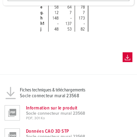
w
a
h
l
Fiches techniques & téléchargements
Socle connecteur mural 23568
Information sur le produit
Socle connecteur mural 23568
PDF, 301 Ko
Données CAO 3D STP
Socle connecteur mural 23568