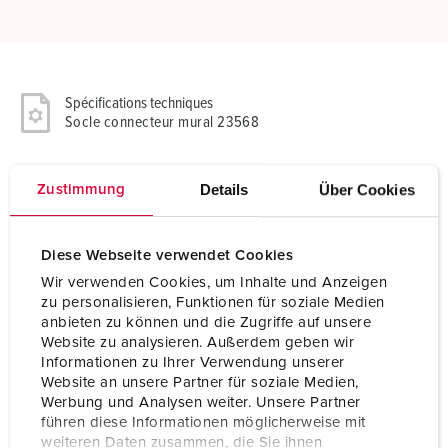
Spécifications techniques
Socle connecteur mural 23568
Ampère
16 A
Details
Über Cookies
Zustimmung
Pôles
3 p
Volt
230 V
Diese Webseite verwendet Cookies
Wir verwenden Cookies, um Inhalte und Anzeigen
Position horaire
6 h
zu personalisieren, Funktionen für soziale Medien
anbieten zu können und die Zugriffe auf unsere
Hertz
50-60 Hz
Website zu analysieren. Außerdem geben wir
Informationen zu Ihrer Verwendung unserer
Technique de raccordement
avec bornes à vis
Website an unsere Partner für soziale Medien,
Werbung und Analysen weiter. Unsere Partner
Contacts
Standard
führen diese Informationen möglicherweise mit
weiteren Daten zusammen, die Sie ihnen