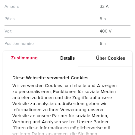
Ampère
32 A
Pôles
5 p
Volt
400 V
Position horaire
6 h
Hertz
50-60 Hz
Details
Über Cookies
Zustimmung
Indice de protection
IP44
Diese Webseite verwendet Cookies
Sécurité enfants
Non
Wir verwenden Cookies, um Inhalte und Anzeigen
zu personalisieren, Funktionen für soziale Medien
Poids
345 g
anbieten zu können und die Zugriffe auf unsere
Website zu analysieren. Außerdem geben wir
Certification de conformité
EAC
Informationen zu Ihrer Verwendung unserer
Website an unsere Partner für soziale Medien,
Werbung und Analysen weiter. Unsere Partner
führen diese Informationen möglicherweise mit
weiteren Daten zusammen, die Sie ihnen