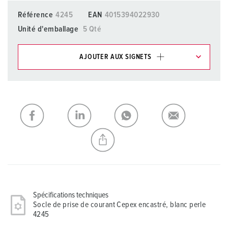
Référence
4245
EAN
4015394022930
Unité d'emballage
5 Qté
AJOUTER AUX SIGNETS
Dans la rubrique Liste d’articles/ Panier, vous pouvez gérer
nos produits dans différentes listes.
Ma liste
(0)
AJOUTER
CRÉER UNE NOUVELLE LISTE
Spécifications techniques
Socle de prise de courant Cepex encastré, blanc perle
4245