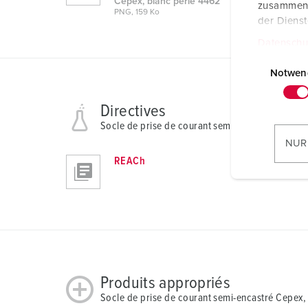
Cepex, blanc perle 4462
zusammen, 
PNG, 159 Ko
der Diens
Datenschu
E
i
Notwen
n
w
Directives
i
Socle de prise de courant semi-encastré Cepex,
l
NUR
l
REACh
i
g
u
n
g
s
a
Produits appropriés
u
Socle de prise de courant semi-encastré Cepex,
s