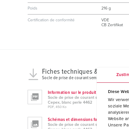
Poids
216 g
Certification de conformité
VDE
CB Zertifikat
Fiches techniques & télécharg
Zusti
Socle de prise de courant semi-encastré Cepex,
Diese Web
Information sur le produit
Socle de prise de courant semi-encastré
Wir verwen
Cepex, blanc perle 4462
soziale Me
PDF, 450 Ko
analysier
Website an
Schémas et dimensions format portrait
Socle de prise de courant semi-encastré
Unsere Par