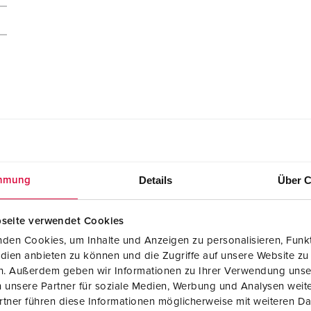
ements
Details
Über C
mmung
 blanc perle 4462
seite verwendet Cookies
Données CAO 3D STP
Socle de prise de courant semi-encastré
den Cookies, um Inhalte und Anzeigen zu personalisieren, Funkt
Cepex, blanc perle 4462
dien anbieten zu können und die Zugriffe auf unsere Website zu
ZIP, 742 Ko
en. Außerdem geben wir Informationen zu Ihrer Verwendung unse
 unsere Partner für soziale Medien, Werbung und Analysen weite
Schémas et dimensions format paysage
Socle de prise de courant semi-encastré
tner führen diese Informationen möglicherweise mit weiteren D