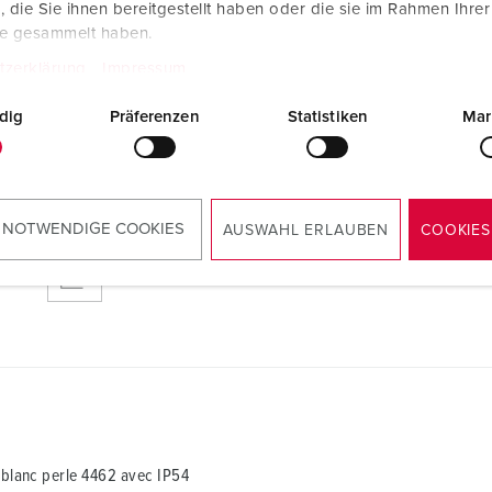
Cepex, blanc perle 4462
die Sie ihnen bereitgestellt haben oder die sie im Rahmen Ihre
PNG, 232 Ko
te gesammelt haben.
tzerklärung
Impressum
dig
Präferenzen
Statistiken
Mar
 blanc perle 4462
 NOTWENDIGE COOKIES
AUSWAHL ERLAUBEN
COOKIES
RoHS
 blanc perle 4462 avec IP54