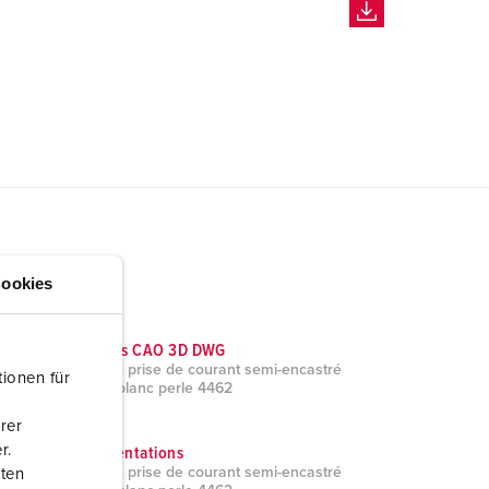
ookies
Données CAO 3D DWG
Socle de prise de courant semi-encastré
ionen für
Cepex, blanc perle 4462
ZIP, 1 Mo
rer
r.
Documentations
Socle de prise de courant semi-encastré
aten