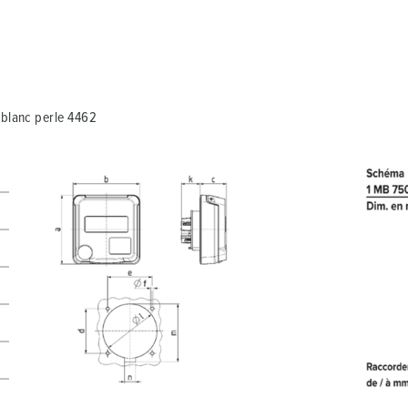
Ma liste
(0)
CRÉ
 blanc perle 4462