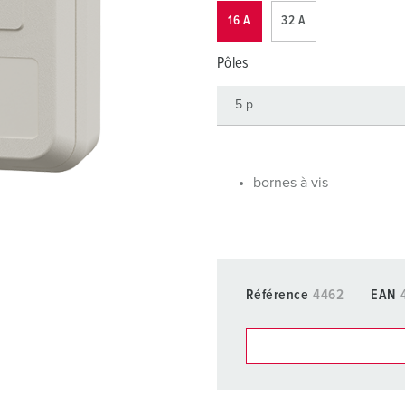
Dispositifs de connexion selon standards internationaux
S
16 A
32 A
Transmission de données / réseautique
P
Pôles
Produits avec extension et produits complémentaires
P
Produits complémentaires
T
C
bornes à vis
Référence
4462
EAN
Dans la rubrique Liste d’ar
différentes listes.