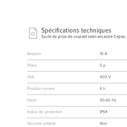
Spécifications techniques
Socle de prise de courant semi-encastré Cepex,
Ampère
16 A
Pôles
5 p
Volt
400 V
Position horaire
6 h
Hertz
50-60 Hz
Indice de protection
IP54
Sécurité enfants
Non