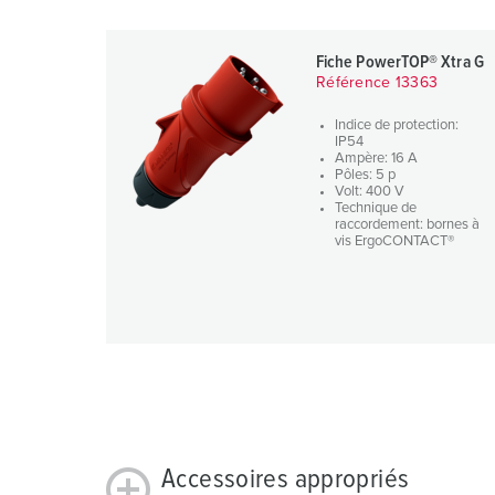
w
a
Fiche PowerTOP® Xtra G
h
Référence 13363
l
Indice de protection:
IP54
Ampère: 16 A
Pôles: 5 p
Volt: 400 V
Technique de
raccordement: bornes à
vis ErgoCONTACT®
Accessoires appropriés