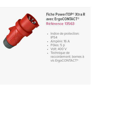
Fiche PowerTOP® Xtra R
avec ErgoCONTACT®
Référence 13563
Indice de protection:
IP54
Ampère: 16 A
Pôles: 5 p
Volt: 400 V
Technique de
raccordement: bornes à
vis ErgoCONTACT®