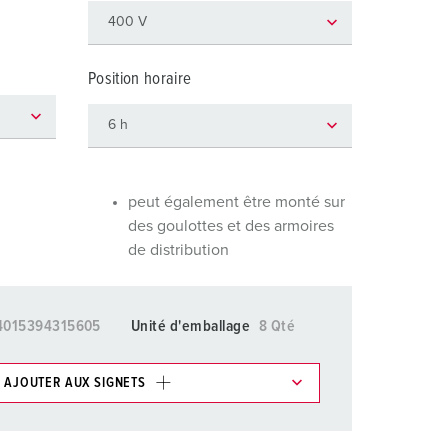
ervice incendie et protection contre les catastrophes
our conteneurs frigorifiques
Position horaire
our campings
M selon norme du matériel militaire
onnectique pour l‘événementiel
peut également être monté sur
des goulottes et des armoires
de distribution
4015394315605
Unité d'emballage
8 Qté
AJOUTER AUX SIGNETS
ticles/ Panier, vous pouvez gérer nos produits dans