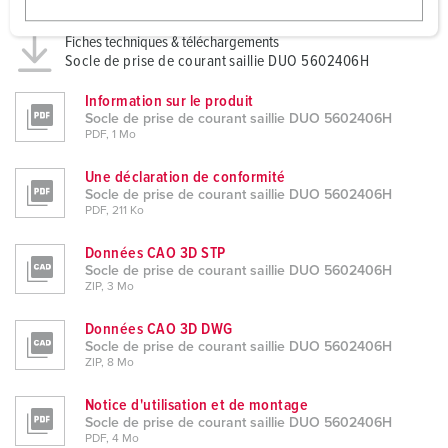
w
a
Fiches techniques & téléchargements
Socle de prise de courant saillie DUO 5602406H
h
l
Information sur le produit
Socle de prise de courant saillie DUO 5602406H
PDF, 1 Mo
Une déclaration de conformité
Socle de prise de courant saillie DUO 5602406H
PDF, 211 Ko
Données CAO 3D STP
Socle de prise de courant saillie DUO 5602406H
ZIP, 3 Mo
Données CAO 3D DWG
Socle de prise de courant saillie DUO 5602406H
ZIP, 8 Mo
Notice d'utilisation et de montage
Socle de prise de courant saillie DUO 5602406H
PDF, 4 Mo