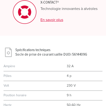
X-CONTACT®
Technologie innovantes à alvéoles
En savoir plus
Spécifications techniques
Socle de prise de courant saillie DUOi 5614409G
Ampère
32 A
Pôles
4 p
Volt
230 V
Position horaire
9 h
Hertz
50-60 Hz