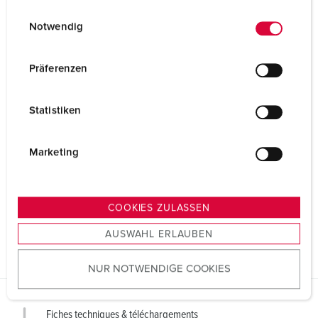
E
Datenschutzerklärung
Impressum
Notwendig
i
n
w
Präferenzen
i
l
Statistiken
l
i
g
Marketing
u
n
g
COOKIES ZULASSEN
s
AUSWAHL ERLAUBEN
a
u
NUR NOTWENDIGE COOKIES
s
w
a
Fiches techniques & téléchargements