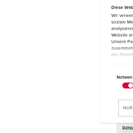
Diese Web
Wir verwen
soziale Me
analysier
Website an
Unsere Par
zusammen, 
der Diens
Datenschu
E
i
Notwen
n
w
i
l
NUR
l
i
g
Réfé