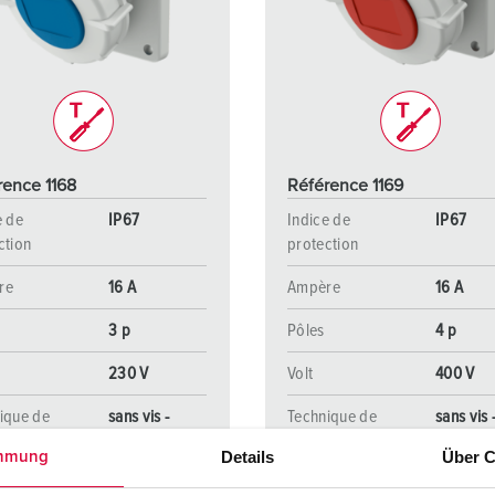
Dispositifs de connexion selon standards internationaux
S
Transmission de données / réseautique
P
Produits avec extension et produits complémentaires
P
Produits complémentaires
T
rence 1168
Référence 1169
C
e de
IP67
Indice de
IP67
ction
protection
re
16 A
Ampère
16 A
3 p
Pôles
4 p
230 V
Volt
400 V
ique de
sans vis -
Technique de
sans vis 
ordement
TwinCONTACT
raccordement
TwinCO
Details
Über C
mmung