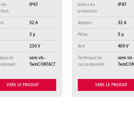
e de
IP67
Indice de
IP67
ction
protection
re
32 A
Ampère
32 A
3 p
Pôles
5 p
230 V
Volt
400 V
ique de
sans vis -
Technique de
sans vis 
ordement
TwinCONTACT
raccordement
TwinCO
VERS LE PRODUIT
VERS LE PRODUIT