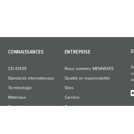
S
CONNAISSANCES
ENTREPRISE
S
CEI 61439
Nous sommes MENNEKES
v
Standards internationaux
Qualité et responsabilité
a
Terminologie
Sites
Matériaux
Carriére
Formation
Presse
Expositions