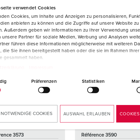
VERS LE PRODUIT
VERS LE PRODUIT
seite verwendet Cookies
den Cookies, um Inhalte und Anzeigen zu personalisieren, Funkt
dien anbieten zu können und die Zugriffe auf unsere Website zu
en. Außerdem geben wir Informationen zu Ihrer Verwendung unse
 unsere Partner für soziale Medien, Werbung und Analysen weite
tner führen diese Informationen möglicherweise mit weiteren D
die Sie ihnen bereitgestellt haben oder die sie im Rahmen Ihre
te gesammelt haben.
tzerklärung
Impressum
dig
Präferenzen
Statistiken
Mar
 NOTWENDIGE COOKIES
AUSWAHL ERLAUBEN
COOKIES
rence 3573
Référence 3590