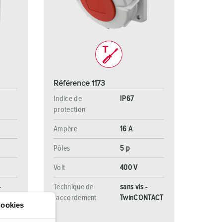
ervice incendie et protection contre les catastrophes
our conteneurs frigorifiques
our campings
M selon norme du matériel militaire
Référence 1173
onnectique pour l‘événementiel
Indice de
IP67
protection
Ampère
16 A
Pôles
5 p
Volt
400 V
-
Technique de
sans vis -
NTACT
raccordement
TwinCONTACT
ookies