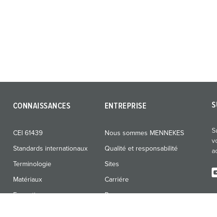
S
CONNAISSANCES
ENTREPRISE
S
CEI 61439
Nous sommes MENNEKES
v
Standards internationaux
Qualité et responsabilité
a
Terminologie
Sites
Matériaux
Carriére
Formation
Presse
Expositions