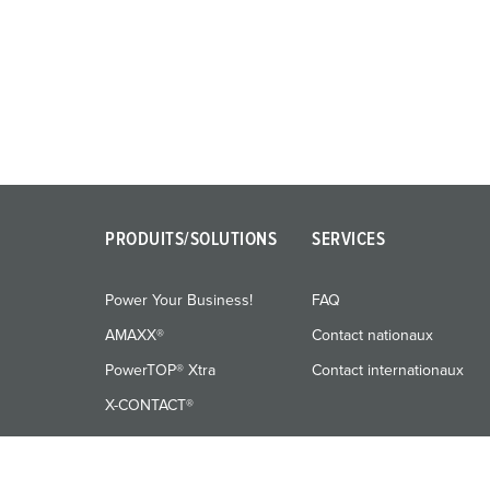
g
u
n
g
s
a
u
s
w
PRODUITS/SOLUTIONS
SERVICES
a
h
l
Power Your Business!
FAQ
AMAXX®
Contact nationaux
PowerTOP® Xtra
Contact internationaux
X-CONTACT®