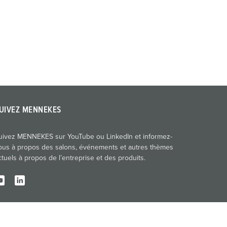
UIVEZ MENNEKES
uivez MENNEKES sur YouTube ou LinkedIn et informez-
ous à propos des salons, événements et autres thèmes
ctuels à propos de l’entreprise et des produits.