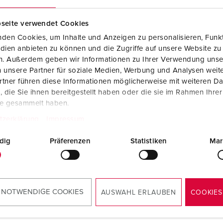
Dispositifs de connexion selon standards internationaux
S
seite verwendet Cookies
Transmission de données / réseautique
P
den Cookies, um Inhalte und Anzeigen zu personalisieren, Funkt
Produits avec extension et produits complémentaires
P
dien anbieten zu können und die Zugriffe auf unsere Website zu
en. Außerdem geben wir Informationen zu Ihrer Verwendung unse
Produits complémentaires
T
 unsere Partner für soziale Medien, Werbung und Analysen weite
tner führen diese Informationen möglicherweise mit weiteren D
rence 25042
C
die Sie ihnen bereitgestellt haben oder die sie im Rahmen Ihre
 prises Cepex, module de
te gesammelt haben.
ordement RJ45t ype
le E-DAT coupleur 8(8),
tzerklärung
Impressum
 6 (insert recommandé pour
illeur passage de câble)
dig
Präferenzen
Statistiken
Mar
VERS LE PRODUIT
 NOTWENDIGE COOKIES
AUSWAHL ERLAUBEN
COOKIES