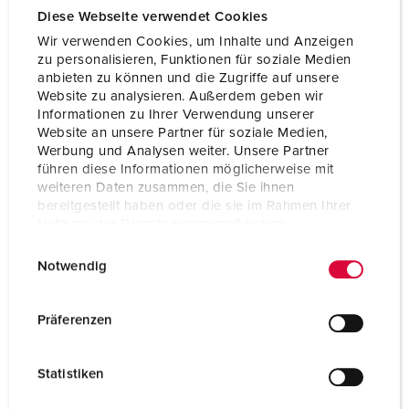
Diese Webseite verwendet Cookies
Wir verwenden Cookies, um Inhalte und Anzeigen
zu personalisieren, Funktionen für soziale Medien
anbieten zu können und die Zugriffe auf unsere
Website zu analysieren. Außerdem geben wir
Informationen zu Ihrer Verwendung unserer
Website an unsere Partner für soziale Medien,
Werbung und Analysen weiter. Unsere Partner
führen diese Informationen möglicherweise mit
weiteren Daten zusammen, die Sie ihnen
bereitgestellt haben oder die sie im Rahmen Ihrer
Nutzung der Dienste gesammelt haben.
E
Datenschutzerklärung
Impressum
Notwendig
i
n
w
Präferenzen
Testeur de champ tournant
i
16 A - 32 A
l
IP44
Statistiken
l
i