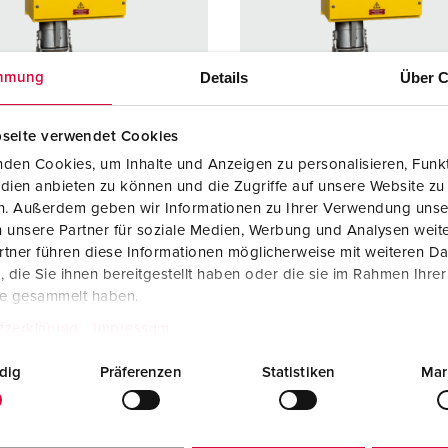
Dispositifs de connexion selon standards internationaux
S
Transmission de données / réseautique
P
Details
Über C
mmung
Produits avec extension et produits complémentaires
P
seite verwendet Cookies
Produits complémentaires
T
den Cookies, um Inhalte und Anzeigen zu personalisieren, Funkt
rence 75441
Référence 75448
C
dien anbieten zu können und die Zugriffe auf unsere Website zu
e de
IP55
Indice de
IP55
en. Außerdem geben wir Informationen zu Ihrer Verwendung unse
ction
protection
 unsere Partner für soziale Medien, Werbung und Analysen weite
tner führen diese Informationen möglicherweise mit weiteren D
re
250 A
Ampère
400 A
die Sie ihnen bereitgestellt haben oder die sie im Rahmen Ihre
te gesammelt haben.
5 p
Pôles
5 p
tzerklärung
Impressum
400 V
Volt
400 V
dig
Präferenzen
Statistiken
Mar
ique de
avec bornes à
Technique de
avec bor
ordement
vis
raccordement
vis
cts
Standard
Contacts
Standar