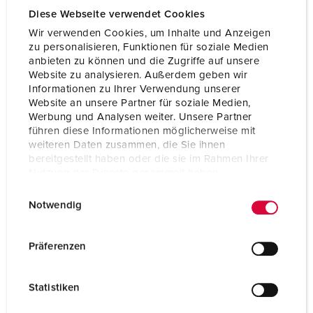
Volt
400 V
Diese Webseite verwendet Cookies
Technique de raccordement
avec bornes à vis
Wir verwenden Cookies, um Inhalte und Anzeigen
zu personalisieren, Funktionen für soziale Medien
Contacts
Standard
anbieten zu können und die Zugriffe auf unsere
Website zu analysieren. Außerdem geben wir
Informationen zu Ihrer Verwendung unserer
Website an unsere Partner für soziale Medien,
VERS LE PRODUIT
Werbung und Analysen weiter. Unsere Partner
führen diese Informationen möglicherweise mit
weiteren Daten zusammen, die Sie ihnen
bereitgestellt haben oder die sie im Rahmen Ihrer
Nutzung der Dienste gesammelt haben.
E
Datenschutzerklärung
Impressum
Notwendig
i
n
w
Präferenzen
i
l
Statistiken
l
i