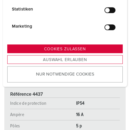
l
Statistiken
l
i
g
Marketing
u
n
g
COOKIES ZULASSEN
s
AUSWAHL ERLAUBEN
a
u
NUR NOTWENDIGE COOKIES
s
w
a
Référence 4437
h
l
Indice de protection
IP54
Ampère
16 A
Pôles
5 p