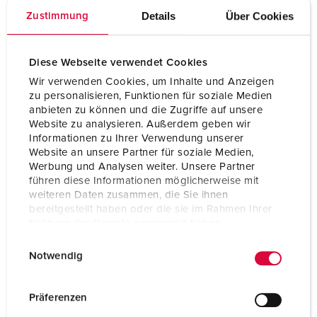
Référence 4417
Details
Über Cookies
Zustimmung
Indice de protection
IP54
Ampère
32 A
Diese Webseite verwendet Cookies
Pôles
5 p
Wir verwenden Cookies, um Inhalte und Anzeigen
zu personalisieren, Funktionen für soziale Medien
Volt
400 V
anbieten zu können und die Zugriffe auf unsere
Website zu analysieren. Außerdem geben wir
Informationen zu Ihrer Verwendung unserer
Website an unsere Partner für soziale Medien,
VERS LE PRODUIT
Werbung und Analysen weiter. Unsere Partner
führen diese Informationen möglicherweise mit
weiteren Daten zusammen, die Sie ihnen
bereitgestellt haben oder die sie im Rahmen Ihrer
Nutzung der Dienste gesammelt haben.
NOUVEAU
E
Datenschutzerklärung
Impressum
Notwendig
i
n
w
Präferenzen
i