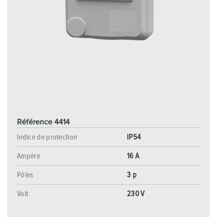
Référence 4414
Indice de protection
IP54
Ampère
16 A
Pôles
3 p
Volt
230 V