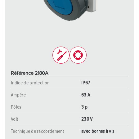
Référence 2180A
Indice de protection
IP67
Ampère
63 A
Pôles
3 p
Volt
230 V
Technique de raccordement
avec bornes à vis