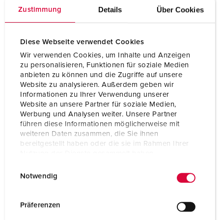
Details
Über Cookies
Zustimmung
Ampère
125 A
Pôles
5 p
Diese Webseite verwendet Cookies
Volt
400 V
Wir verwenden Cookies, um Inhalte und Anzeigen
zu personalisieren, Funktionen für soziale Medien
Technique de raccordement
avec bornes à vis
anbieten zu können und die Zugriffe auf unsere
Website zu analysieren. Außerdem geben wir
Informationen zu Ihrer Verwendung unserer
Website an unsere Partner für soziale Medien,
VERS LE PRODUIT
Werbung und Analysen weiter. Unsere Partner
führen diese Informationen möglicherweise mit
weiteren Daten zusammen, die Sie ihnen
bereitgestellt haben oder die sie im Rahmen Ihrer
Nutzung der Dienste gesammelt haben.
E
Datenschutzerklärung
Impressum
Notwendig
i
n
w
Präferenzen
i