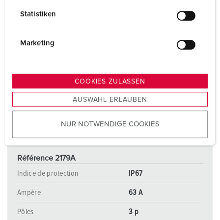
l
Statistiken
l
i
g
Marketing
u
n
g
COOKIES ZULASSEN
s
AUSWAHL ERLAUBEN
a
u
NUR NOTWENDIGE COOKIES
s
w
a
Référence 2179A
h
l
Indice de protection
IP67
Ampère
63 A
Pôles
3 p