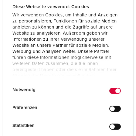
de débrancher particulièrement facilement la fiche et le
Diese Webseite verwendet Cookies
coupleur - avec jusqu'à 50 % d'effort en moins. De plus,
Wir verwenden Cookies, um Inhalte und Anzeigen
grâce à deux techniques de connexion intelligentes, vous
zu personalisieren, Funktionen für soziale Medien
pouvez installer nos connecteurs facilement et en gagnant
anbieten zu können und die Zugriffe auf unsere
du temps. Les connecteurs AM-TOP® ainsi que les
Website zu analysieren. Außerdem geben wir
connecteurs et coupleurs PowerTOP® Xtra en 63 A sont
Informationen zu Ihrer Verwendung unserer
disponibles avec la technique de raccordement par contact
Website an unsere Partner für soziale Medien,
vissé, les solutions PowerTOP® Xtra en 16 et 32 A avec la
Werbung und Analysen weiter. Unsere Partner
führen diese Informationen möglicherweise mit
technique de raccordement par contact vissé
weiteren Daten zusammen, die Sie ihnen
ErgoCONTACT® spécialement développée.
bereitgestellt haben oder die sie im Rahmen Ihrer
Nutzung der Dienste gesammelt haben.
E
Datenschutzerklärung
Impressum
Notwendig
i
n
w
Präferenzen
i
l
Statistiken
l
i