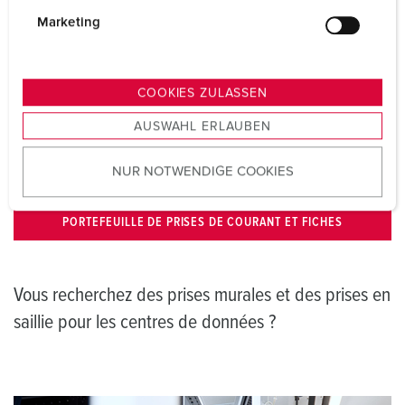
g
Marketing
u
Prises de courant pour centres de données
n
g
COOKIES ZULASSEN
Pour une distribution électrique sûre et fiable dans les
s
centres de données, nous proposons différents
AUSWAHL ERLAUBEN
a
connecteurs, coupleurs et prises murales. Vous trouverez
u
ici les solutions de produits appropriées sur les pages de
NUR NOTWENDIGE COOKIES
s
produits correspondantes :
w
a
PORTEFEUILLE DE PRISES DE COURANT ET FICHES
h
l
Vous recherchez des prises murales et des prises en
saillie pour les centres de données ?