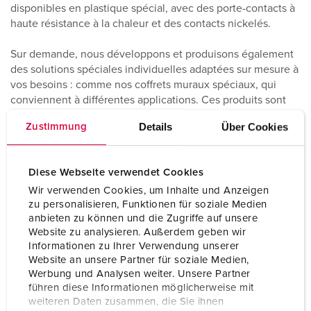
disponibles en plastique spécial, avec des porte-contacts à
haute résistance à la chaleur et des contacts nickelés.
Sur demande, nous développons et produisons également
des solutions spéciales individuelles adaptées sur mesure à
vos besoins : comme nos coffrets muraux spéciaux, qui
conviennent à différentes applications. Ces produits sont
conçus de manière modulaire en fonction de vos besoins et
Details
Über Cookies
Zustimmung
peuvent par ex. être équipés de différents appareillages et
prises.
Diese Webseite verwendet Cookies
Wir verwenden Cookies, um Inhalte und Anzeigen
zu personalisieren, Funktionen für soziale Medien
anbieten zu können und die Zugriffe auf unsere
Website zu analysieren. Außerdem geben wir
Informationen zu Ihrer Verwendung unserer
Website an unsere Partner für soziale Medien,
Werbung und Analysen weiter. Unsere Partner
führen diese Informationen möglicherweise mit
weiteren Daten zusammen, die Sie ihnen