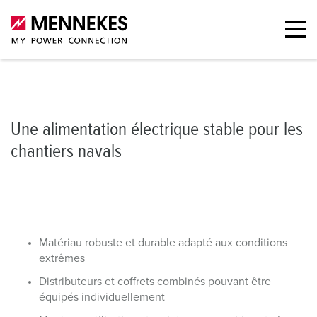
Alimentation électrique stable pour les chantiers navals
Coffres com
Une alimentation électrique stable pour les
chantiers navals
Matériau robuste et durable adapté aux conditions
extrêmes
Distributeurs et coffrets combinés pouvant être
équipés individuellement