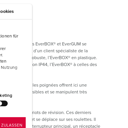
ookies
ionen für
familles de produits EverBOX® et EverGUM se
rer
et d’un souhait d’un client spécialiste de la
r.
outchouc massif robuste, l’EverBOX® en plastique.
aten
dice de protection IP44, l’EverBOX® à celles des
r Nutzung
re du boîtier et les poignées offrent ici une
nts sont bien visibles et se manipulent très
keting
, comme nos chariots de révision. Ces derniers
de d’une grue et se déplace sur ses roulettes. Il
 ZULASSEN
s, possède un interrupteur principal, un réceptacle