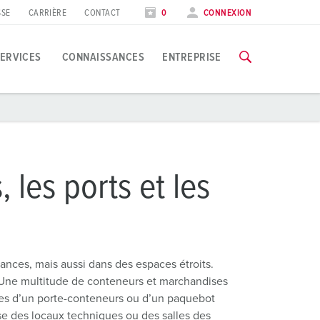
SSE
CARRIÈRE
CONTACT
0
CONNEXION
nloads
ERVICES
CONNAISSANCES
ENTREPRISE
pplications spécifiques
ormation
alons et dates
ous trouverez toutes les informations concernant nos formation
’industrie agroalimentaire
ates
 les ports et les
oliennes
VERS LES FORMATIONS
’industrie automobile
entres logistiques
tances, mais aussi dans des espaces étroits.
é. Une multitude de conteneurs et marchandises
entres de données
lles d’un porte-conteneurs ou d’un paquebot
sse des locaux techniques ou des salles des