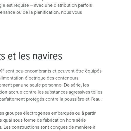
ervice incendie et protection contre les catastrophes
ie est requise – avec une distribution parfois
tenance ou de la planification, nous vous
our conteneurs frigorifiques
our campings
M selon norme du matériel militaire
s et les navires
onnectique pour l‘événementiel
 sont peu encombrants et peuvent être équipés
alimentation électrique des conteneurs
dement par une seule personne. De série, les
ion accrue contre les substances agressives telles
arfaitement protégés contre la poussière et l’eau.
a les groupes électrogènes embarqués ou à partir
e quai sous forme de fabrication hors série
s. Les constructions sont conçues de manière à