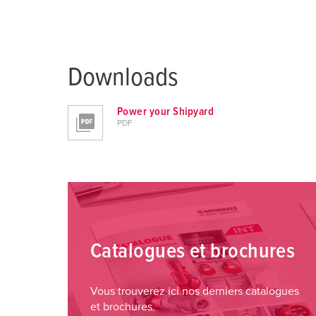
Downloads
Power your Shipyard
PDF
Catalogues et brochures
Vous trouverez ici nos derniers catalogues
et brochures.