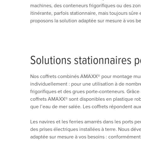
Combinaisons de prises
Transports publics et ferroviaires
Basse tension
Sites
machines, des conteneurs frigorifiques ou des zone
itinérante, parfois stationnaire, mais toujours sûr
X-CONTACT®
Applications industrielles
proposons la solution adaptée sur mesure à vos be
Salons et expositions
Chantiers navals
Solutions stationnaires po
Exploitation minière
Nos coffrets combinés AMAXX® pour montage mur
individuellement : pour une utilisation à de nomb
frigorifiques et des grues porte-conteneurs. Grâce
coffrets AMAXX® sont disponibles en plastique robu
que l’eau de mer salée. Les coffrets répondent aux
Les navires et les ferries amarrés dans les ports p
des prises électriques installées à terre. Nous dé
adaptée sur mesure à vos besoins : conformément 