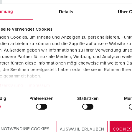
Details
Über C
mmung
es chantiers navals
seite verwendet Cookies
den Cookies, um Inhalte und Anzeigen zu personalisieren, Funkt
dien anbieten zu können und die Zugriffe auf unsere Website zu
s pratiques et leur poids plume, nos distributeurs mobiles des 
en. Außerdem geben wir Informationen zu Ihrer Verwendung unse
ier le développement de l’EverBOX® Grip résulte d’une suggestion 
 unsere Partner für soziale Medien, Werbung und Analysen weite
 stade de la fabrication en série. L’EverGUM est fabriqué en ca
tner führen diese Informationen möglicherweise mit weiteren D
x chocs et à la rupture. L’EverGUM répond aux exigences de l’in
die Sie ihnen bereitgestellt haben oder die sie im Rahmen Ihre
tection parfaite contre la poussière et l’eau.
te gesammelt haben.
tzerklärung
Impressum
fonctionnalités : ils peuvent être équipés de 16 à 125 A et le cad
ils encastrés. Les fusibles sous clapets d’actionnement transpare
dig
Präferenzen
Statistiken
Mar
ions hors série individuelles adaptées sur mesure à vos besoins
r le groupe allemand Meyer Werft. Le produit se transporte à l’ai
 NOTWENDIGE COOKIES
AUSWAHL ERLAUBEN
COOKIES
e équipé individuellement des deux côtés avec différentes prise