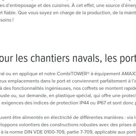
Dispositifs de connexion selon standards internationaux
S
s d’entreposage et des cuisines. À cet effet, une source d’énerg
e et fiable. Que vous soyez en charge de la production, de la main
Transmission de données / réseautique
P
soins !
Produits avec extension et produits complémentaires
P
Produits complémentaires
T
ur les chantiers navals, les port
C
al ou en applique et notre CombiTOWER® à équipement AMAXX®
reux emplacements dans le port et conviennent parfaitement à l’
 à des fonctionnalités ingénieuses, nos coffrets se montent rapi
ste ou, sur demande, en plastique spécial, qui offre une protect
 exigences des indices de protection IP44 ou IP67 et sont donc p
euvent être alimentés en électricité de différentes manières : vi
veloppons volontiers des constructions robustes avec des prises d
à la norme DIN VDE 0100-709, partie 7-709, applicable aux port