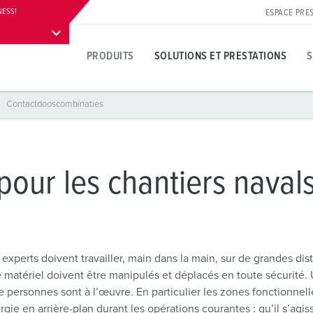
NESS!
ESPACE PRE
Unser Portfolio
Solutions mobiles
Unser Portfolio
Contact
Dow
PRODUITS
SOLUTIONS ET PRESTATIONS
S
Contactdooscombinaties
iaux
Produits spécifiques
Solutions innovantes
Interlocuteurs
Sur les solutions de produits MENNEKES
Espace presse
A
F
S
V
Socles de prises de courant
Références
Contact sur place
Questions et réponses
Interlocuteurs et informations
L
D
our les chantiers navals,
Fiches
Contacts internationaux
Matériaux
É
Carrière
Coupleurs
Techniques de raccordement
L
Travailler chez MENNEKES
Câble de rallonge
Technologie à alvéoles
C
experts doivent travailler, main dans la main, sur de grandes dis
le matériel doivent être manipulés et déplacés en toute sécurit
on
Coffrets combinés
Terminologie
C
de personnes sont à l’œuvre. En particulier les zones fonctionne
gie en arrière-plan durant les opérations courantes : qu’il s’agi