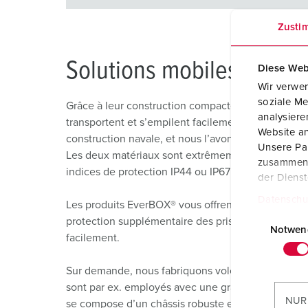
Zusti
Solutions mobiles pour l
Diese Web
Wir verwen
soziale Me
Grâce à leur construction compacte, leurs poignée
analysier
transportent et s’empilent facilement. En particul
Website an
construction navale, et nous l’avons mené jusqu’au
Unsere Par
Les deux matériaux sont extrêmement résistants au
zusammen, 
indices de protection IP44 ou IP67 : c.-à-d. une pro
der Diens
Datenschu
Les produits EverBOX® vous offrent encore d’autres 
E
protection supplémentaire des prises et des appare
i
Notwen
facilement.
n
w
Sur demande, nous fabriquons volontiers des solut
i
sont par ex. employés avec une grande efficacité pa
l
NUR
se compose d’un châssis robuste en acier, peut êtr