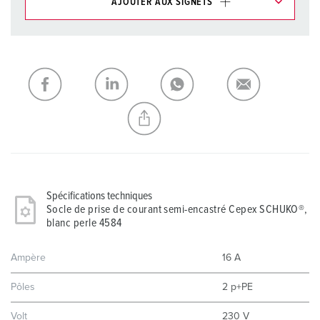
AJOUTER AUX SIGNETS
Dans la rubrique Liste d’articles/ Panier, vous pouvez gérer
nos produits dans différentes listes.
Ma liste
(0)
AJOUTER
CRÉER UNE NOUVELLE LISTE
Spécifications techniques
Socle de prise de courant semi-encastré Cepex SCHUKO®,
blanc perle 4584
Ampère
16 A
Pôles
2 p+PE
Volt
230 V