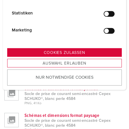
i
Information sur le produit
l
Statistiken
Socle de prise de courant semi-encastré Cepex
l
SCHUKO®, blanc perle 4584
i
PDF, 378 Ko
g
Marketing
Données CAO 3D STP
u
Socle de prise de courant semi-encastré Cepex
n
SCHUKO®, blanc perle 4584
g
ZIP, 981 Ko
COOKIES ZULASSEN
s
Données CAO 3D DWG
AUSWAHL ERLAUBEN
a
Socle de prise de courant semi-encastré Cepex
u
SCHUKO®, blanc perle 4584
ZIP, 1 Mo
NUR NOTWENDIGE COOKIES
s
w
Schémas et dimensions format portrait
a
Socle de prise de courant semi-encastré Cepex
h
SCHUKO®, blanc perle 4584
PNG, 41 Ko
l
Schémas et dimensions format paysage
Socle de prise de courant semi-encastré Cepex
SCHUKO®, blanc perle 4584