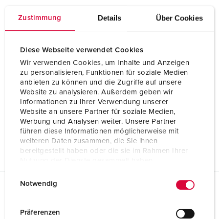
Details
Über Cookies
Zustimmung
Diese Webseite verwendet Cookies
Wir verwenden Cookies, um Inhalte und Anzeigen
zu personalisieren, Funktionen für soziale Medien
anbieten zu können und die Zugriffe auf unsere
Website zu analysieren. Außerdem geben wir
Informationen zu Ihrer Verwendung unserer
Website an unsere Partner für soziale Medien,
Werbung und Analysen weiter. Unsere Partner
führen diese Informationen möglicherweise mit
weiteren Daten zusammen, die Sie ihnen
bereitgestellt haben oder die sie im Rahmen Ihrer
Nutzung der Dienste gesammelt haben.
E
Datenschutzerklärung
Impressum
Notwendig
i
Fiches techniques & téléchargements
n
Socle de prise de courant semi-encastré Cepex SCHUKO®,
w
Präferenzen
blanc perle 4584