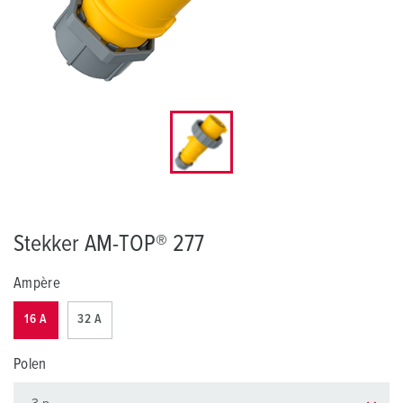
Stekker AM-TOP® 277
Ampère
16 A
32 A
Polen