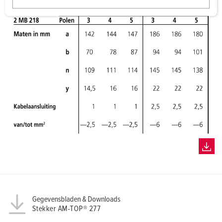
w
a
h
l
Gegevensbladen & Downloads
Stekker AM-TOP® 277