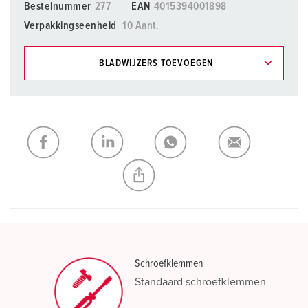
Bestelnummer
277
EAN
4015394001898
Verpakkingseenheid
10 Aant.
BLADWIJZERS TOEVOEGEN
Onze producten kunt u in het gedeelte
verlanglijstje/winkelmand in verschillende lijsten beheren.
Mijn lijst
(0)
TOEVOEGEN
NIEUW LIJST MAKEN
Schroefklemmen
Standaard schroefklemmen