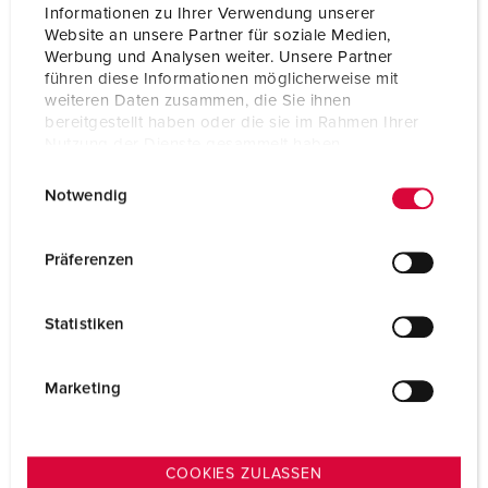
Informationen zu Ihrer Verwendung unserer
Website an unsere Partner für soziale Medien,
Werbung und Analysen weiter. Unsere Partner
führen diese Informationen möglicherweise mit
weiteren Daten zusammen, die Sie ihnen
bereitgestellt haben oder die sie im Rahmen Ihrer
Nutzung der Dienste gesammelt haben.
E
Datenschutzerklärung
Impressum
Notwendig
i
n
w
Contact
Präferenzen
i
l
Heb je vragen over onze oplossingen en producten? We
Statistiken
l
staan graag voor u klaar. Neemt u contact met ons op!
i
g
Marketing
CONTACTFORMULIER
u
n
CONTACT TER PLAATSE
g
COOKIES ZULASSEN