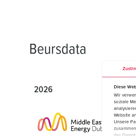
Contactdooscombinaties
Spoorweg- en transportbedrijven
Veiligheidsspanning
Locaties
X-CONTACT®
Industriële toepassingen
Beurzen en evenementen
Werven
Beursdata
Mijnbouw
Zusti
Diese Web
2026
Wir verwen
soziale Me
analysier
Website an
Unsere Par
zusammen, 
der Diens