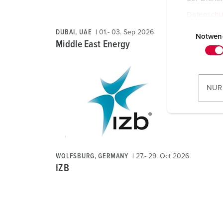
Datenschu
E
DUBAI, UAE
01.- 03. Sep 2026
i
Notwen
Middle East Energy
n
w
i
l
NUR
l
i
g
u
n
g
WOLFSBURG, GERMANY
27.- 29. Oct 2026
IZB
s
a
u
s
w