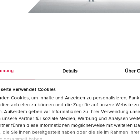
SCHUKO® en contactmateriaal met beschermingscontact
B
Data-/netwerktechniek
V
Producten met uitgebreide uitvoeringen en aanvullende prod
C
Overige producten en toebehoren
T
E
Details
Über C
mmung
seite verwendet Cookies
den Cookies, um Inhalte und Anzeigen zu personalisieren, Funkt
dien anbieten zu können und die Zugriffe auf unsere Website zu
en. Außerdem geben wir Informationen zu Ihrer Verwendung unse
 unsere Partner für soziale Medien, Werbung und Analysen weite
tner führen diese Informationen möglicherweise mit weiteren D
die Sie ihnen bereitgestellt haben oder die sie im Rahmen Ihre
te gesammelt haben.