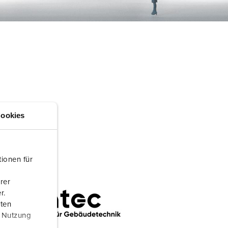
randweer en rampenhulpverlening
oor containers
ucten
ampings
M volgens de norm voor defensiematerieel
venementtechniek
ookies
ionen für
rer
r.
aten
r Nutzung