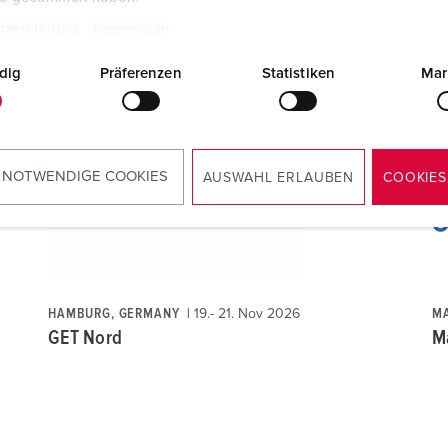
tzerklärung
Impressum
HAMBURG, GERMANY
22.- 25. Sep 2026
BE
dig
Präferenzen
Statistiken
Mar
WindEnergy Hamburg
g
 NOTWENDIGE COOKIES
AUSWAHL ERLAUBEN
COOKIES
HAMBURG, GERMANY
19.- 21. Nov 2026
MA
GET Nord
M