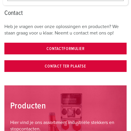
w
a
Contact
h
l
Heb je vragen over onze oplossingen en producten? We
staan graag voor u klaar. Neemt u contact met ons op!
CONTACTFORMULIER
CONTACT TER PLAATSE
Producten
Hier vind je ons assortiment industriële stekkers en
stopcontacten.