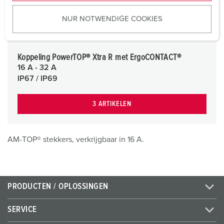
u
NUR NOTWENDIGE COOKIES
s
w
a
h
Koppeling PowerTOP® Xtra R met ErgoCONTACT®
16 A - 32 A
l
IP67 / IP69
3 ARTIKELEN
AM-TOP® stekkers, verkrijgbaar in 16 A.
PRODUCTEN / OPLOSSINGEN
SERVICE