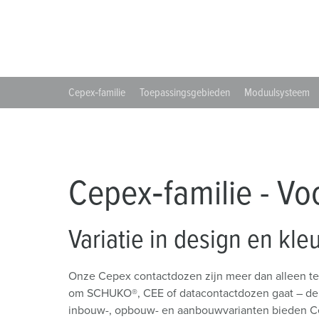
Contactdooscombinaties
Spoorweg- en transportbedrijven
Veiligheidsspanning
Locaties
X-CONTACT®
Industriële toepassingen
Beurzen en evenementen
Cepex‑familie
Toepassingsgebieden
Moduulsysteem
Werven
Mijnbouw
Cepex‑familie - Vo
Variatie in design en kle
Onze Cepex contactdozen zijn meer dan alleen tec
om SCHUKO®, CEE of datacontactdozen gaat – de co
inbouw-, opbouw- en aanbouwvarianten bieden Cep