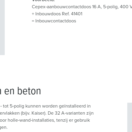
Cepex‑aanbouwcontactdoos 16 A, 5‑polig, 400 V
+ Inbouwdoos Ref. 41401
= Inbouwcontactdoos
n en beton
 tot 5‑polig kunnen worden geïnstalleerd in
lakken (bijv. Kaiser). De 32 A‑varianten zijn
r holle‑wand‑installaties, tenzij er gebruik
gen.