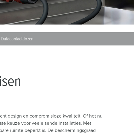
randweer en rampenhulpverlening
oor containers
ucten
ampings
Datacontactdozen
M volgens de norm voor defensiematerieel
venementtechniek
isen
cht design en compromisloze kwaliteit. Of het nu
e keuze voor veeleisende installaties. Met
bare ruimte beperkt is. De beschermingsgraad