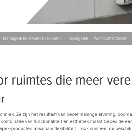
SCHUKO® en contactmateriaal met beschermingscontact
B
Data-/netwerktechniek
V
Producten met uitgebreide uitvoeringen en aanvullende prod
C
Montage in holle wanden en beton
Kabelgoten
Wandcontactdozen
Overige producten en toebehoren
T
E
or ruimtes die meer vere
ur
hniek. Ze zijn het resultaat van decennialange ervaring, doorda
mbinatie van functionaliteit en esthetiek maakt Cepex de eerst
ex‑producten maximale flexibiliteit – ook wanneer de beschik