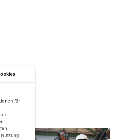
ookies
ionen für
rer
r.
aten
r Nutzung