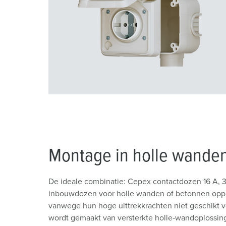
a
h
l
Montage in holle wande
De ideale combinatie: Cepex contactdozen 16 A, 3‑
inbouwdozen voor holle wanden of betonnen opperv
vanwege hun hoge uittrekkrachten niet geschikt voo
wordt gemaakt van versterkte holle‑wandoplossin