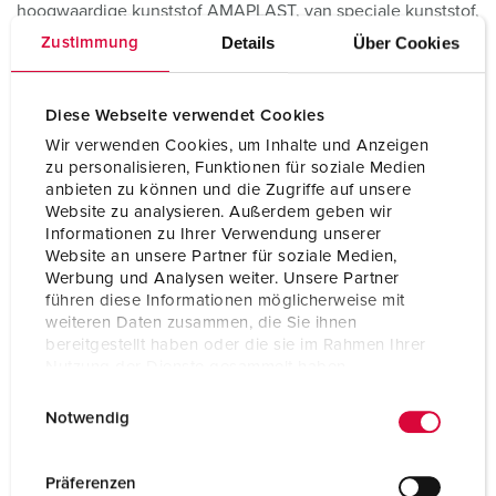
hoogwaardige kunststof AMAPLAST, van speciale kunststof,
die bijzonder beschermt tegen chemicaliën en andere
Details
Über Cookies
Zustimmung
agressieve stoffen, of van massief rubber. Bovendien zijn er
voor de combinaties opbouw- en inbouw-verdeelkasten
van roestvrij staal:
Diese Webseite verwendet Cookies
Wir verwenden Cookies, um Inhalte und Anzeigen
zu personalisieren, Funktionen für soziale Medien
WAND- EN OPBOUWMONTAGE
anbieten zu können und die Zugriffe auf unsere
Website zu analysieren. Außerdem geben wir
Informationen zu Ihrer Verwendung unserer
Website an unsere Partner für soziale Medien,
Werbung und Analysen weiter. Unsere Partner
führen diese Informationen möglicherweise mit
weiteren Daten zusammen, die Sie ihnen
bereitgestellt haben oder die sie im Rahmen Ihrer
Nutzung der Dienste gesammelt haben.
E
Datenschutzerklärung
Impressum
Notwendig
i
n
Stroomverdeler voor het plafond
w
Präferenzen