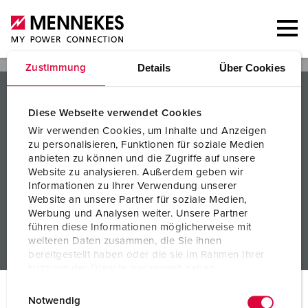
Details
Über Cookies
Zustimmung
PRODUCTEN / OPLOSSINGEN
Diese Webseite verwendet Cookies
SERVICE
Wir verwenden Cookies, um Inhalte und Anzeigen
zu personalisieren, Funktionen für soziale Medien
KENNIS
anbieten zu können und die Zugriffe auf unsere
Website zu analysieren. Außerdem geben wir
BEDRIJF
Informationen zu Ihrer Verwendung unserer
Website an unsere Partner für soziale Medien,
Werbung und Analysen weiter. Unsere Partner
führen diese Informationen möglicherweise mit
weiteren Daten zusammen, die Sie ihnen
bereitgestellt haben oder die sie im Rahmen Ihrer
Nutzung der Dienste gesammelt haben.
E
Datenschutzerklärung
Impressum
© MENNEKES 2026
Alle rechten voorbehouden
Notwendig
i