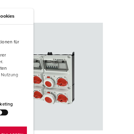
ookies
ionen für
rer
r.
aten
r Nutzung
keting