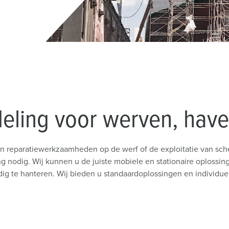
SCHUKO® en contactmateriaal met beschermingscontact
B
Data-/netwerktechniek
V
Producten met uitgebreide uitvoeringen en aanvullende prod
C
Overige producten en toebehoren
T
E
deling voor werven, hav
 reparatiewerkzaamheden op de werf of de exploitatie van sche
g nodig. Wij kunnen u de juiste mobiele en stationaire oplossin
 te hanteren. Wij bieden u standaardoplossingen en individue