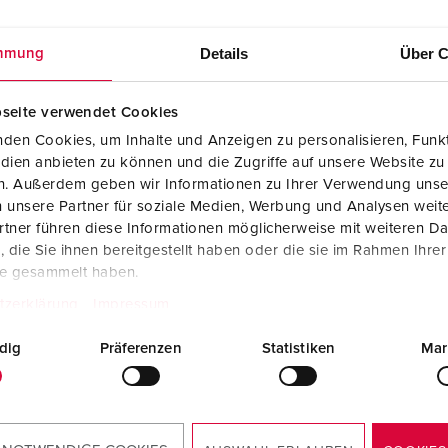
Details
Über C
mmung
seite verwendet Cookies
den Cookies, um Inhalte und Anzeigen zu personalisieren, Funkt
dien anbieten zu können und die Zugriffe auf unsere Website zu
en. Außerdem geben wir Informationen zu Ihrer Verwendung unse
 unsere Partner für soziale Medien, Werbung und Analysen weite
tner führen diese Informationen möglicherweise mit weiteren D
lossingen voor diverse toepassingen op
die Sie ihnen bereitgestellt haben oder die sie im Rahmen Ihre
olgende pagina vind je meer informatie over onze
te gesammelt haben.
tzerklärung
Impressum
dig
Präferenzen
Statistiken
Mar