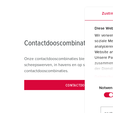
Zusti
Diese Web
Wir verwen
soziale Me
Contactdooscombinaties
analysier
Website an
Unsere Par
Onze contactdooscombinaties bieden flexibele op
zusammen, 
scheepswerven, in havens en op schepen. Op de v
der Diens
contactdooscombinaties.
Datenschu
E
CONTACTDOOSCOMBINATIES
i
Notwen
n
w
i
l