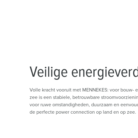
Contactdooscombinaties
Spoorweg- en transportbedrijven
Veiligheidsspanning
Locaties
X-CONTACT®
Industriële toepassingen
Beurzen en evenementen
Werven
Mijnbouw
Veilige energiever
Volle kracht vooruit met MENNEKES: voor bouw- en
zee is een stabiele, betrouwbare stroomvoorzienin
voor ruwe omstandigheden, duurzaam en eenvoudig
de perfecte power connection op land en op zee.