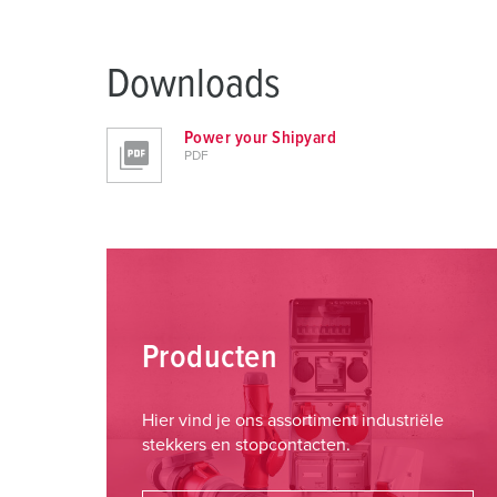
Downloads
Power your Shipyard
PDF
Producten
Hier vind je ons assortiment industriële
stekkers en stopcontacten.