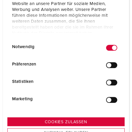
Website an unsere Partner für soziale Medien,
Werbung und Analysen weiter. Unsere Partner
führen diese Informationen möglicherweise mit
weiteren Daten zusammen, die Sie ihnen
bereitgestellt haben oder die sie im Rahmen Ihrer
Nutzung der Dienste gesammelt haben.
E
Datenschutzerklärung
Impressum
Notwendig
i
n
w
Präferenzen
Fasenwisselaars
i
l
NAAR CATEGORIE
Statistiken
l
i
g
Marketing
u
n
g
COOKIES ZULASSEN
s