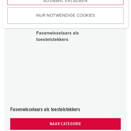
AUSWAHL ERLAUBEN
a
u
NUR NOTWENDIGE COOKIES
s
w
a
h
l
Fasenwisselaars als toestelstekkers
NAAR CATEGORIE