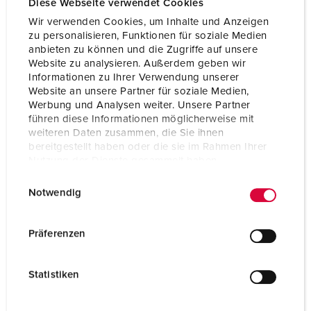
Diese Webseite verwendet Cookies
Wir verwenden Cookies, um Inhalte und Anzeigen
zu personalisieren, Funktionen für soziale Medien
anbieten zu können und die Zugriffe auf unsere
Website zu analysieren. Außerdem geben wir
Informationen zu Ihrer Verwendung unserer
Website an unsere Partner für soziale Medien,
Werbung und Analysen weiter. Unsere Partner
führen diese Informationen möglicherweise mit
weiteren Daten zusammen, die Sie ihnen
bereitgestellt haben oder die sie im Rahmen Ihrer
Montage van windturbines
Nutzung der Dienste gesammelt haben.
E
Datenschutzerklärung
Impressum
Notwendig
i
n
w
Präferenzen
i
l
Statistiken
l
i