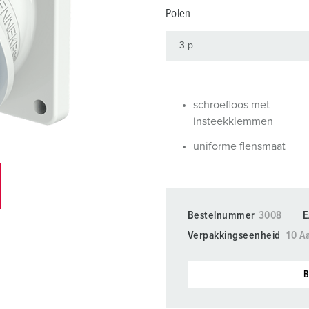
SCHUKO® en contactmateriaal met beschermingscontact
B
Polen
Data-/netwerktechniek
V
Producten met uitgebreide uitvoeringen en aanvullende prod
C
Overige producten en toebehoren
T
schroefloos met
insteekklemmen
E
uniforme flensmaat
Bestelnummer
3008
E
Verpakkingseenheid
10 A
B
Onze producten kunt u in h