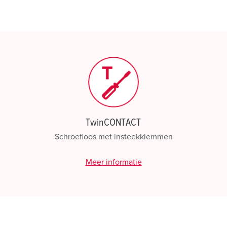
verschillende lijsten behere
Mijn lijst
(0)
TwinCONTACT
Schroefloos met insteekklemmen
Meer informatie