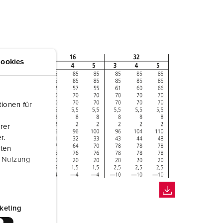
ookies
ionen für
rer
r.
aten
r Nutzung
keting