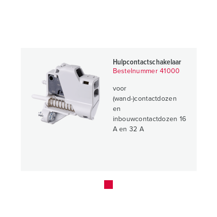
Hulpcontactschakelaar
Bestelnummer 41000
voor
(wand-)contactdozen
en
inbouwcontactdozen 16
A en 32 A