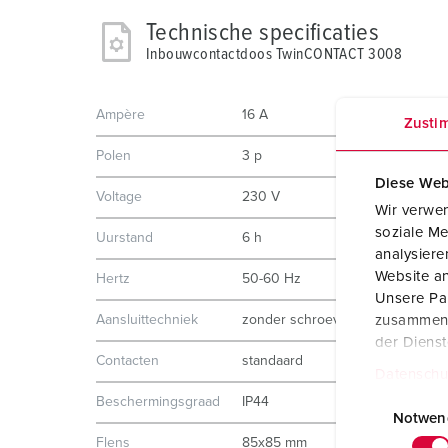
Technische specificaties
Inbouwcontactdoos TwinCONTACT 3008
Ampère
16 A
Zusti
Polen
3 p
Diese Web
Voltage
230 V
Wir verwen
soziale Me
Uurstand
6 h
analysier
Website an
Hertz
50-60 Hz
Unsere Par
Aansluittechniek
zonder schroeven, TwinCONTAC
zusammen, 
der Diens
Contacten
standaard
Datenschu
E
Beschermingsgraad
IP44
i
Notwen
n
Flens
85x85 mm