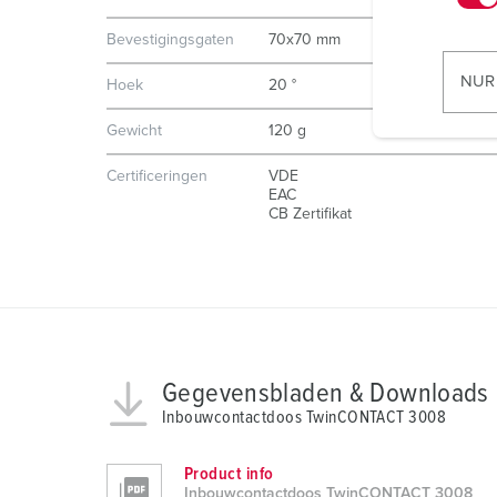
w
Bevestigingsgaten
70x70 mm
i
l
NUR
Hoek
20 °
l
i
Gewicht
120 g
g
Certificeringen
VDE
u
EAC
n
CB Zertifikat
g
s
a
u
s
w
Gegevensbladen & Downloads
a
Inbouwcontactdoos TwinCONTACT 3008
h
l
Product info
Inbouwcontactdoos TwinCONTACT 3008