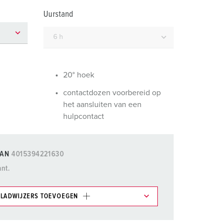
randweer en rampenhulpverlening
Uurstand
oor containers
ucten
ampings
M volgens de norm voor defensiematerieel
20° hoek
venementtechniek
contactdozen voorbereid op
het aansluiten van een
hulpcontact
AN
4015394221630
ant.
LADWIJZERS TOEVOEGEN
et gedeelte verlanglijstje/winkelmand in