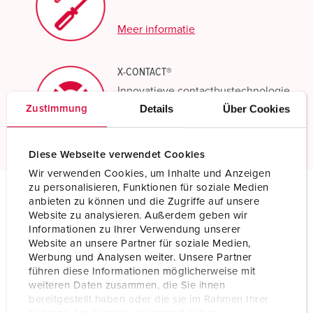
Meer informatie
X-CONTACT®
Innovatieve contactbustechnologie
Details
Über Cookies
Zustimmung
Meer informatie
Diese Webseite verwendet Cookies
Wir verwenden Cookies, um Inhalte und Anzeigen
zu personalisieren, Funktionen für soziale Medien
anbieten zu können und die Zugriffe auf unsere
Technische specificaties
Website zu analysieren. Außerdem geben wir
Wandcontactdoos 7102
Informationen zu Ihrer Verwendung unserer
Website an unsere Partner für soziale Medien,
Werbung und Analysen weiter. Unsere Partner
Ampère
63 A
führen diese Informationen möglicherweise mit
weiteren Daten zusammen, die Sie ihnen
Polen
5 p
bereitgestellt haben oder die sie im Rahmen Ihrer