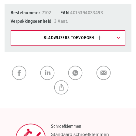
Bestelnummer
7102
EAN
4015394033493
Verpakkingseenheid
3 Aant.
BLADWIJZERS TOEVOEGEN
Onze producten kunt u in het gedeelte
verlanglijstje/winkelmand in verschillende lijsten beheren.
Mijn lijst
(0)
TOEVOEGEN
NIEUW LIJST MAKEN
Schroefklemmen
Standaard schroefklemmen